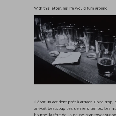
With this letter, his life would turn around.
Il était un accident prêt à arriver. Boire trop
arrivait beaucoup ces derniers temps. Les mati
bouche, la tête douloureuse, s’apitoyer sur so