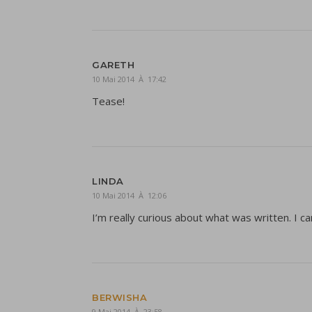
GARETH
10 Mai 2014 À 17:42
Tease!
LINDA
10 Mai 2014 À 12:06
I’m really curious about what was written. I c
BERWISHA
9 Mai 2014 À 23:58