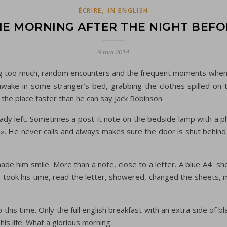
,
ÉCRIRE
IN ENGLISH
HE MORNING AFTER THE NIGHT BEFO
9 mai 2014
ing too much, random encounters and the frequent moments when 
f awake in some stranger’s bed, grabbing the clothes spilled on 
e the place faster than he can say Jack Robinson.
ready left. Sometimes a post-it note on the bedside lamp with a 
 He never calls and always makes sure the door is shut behind him
ade him smile. More than a note, close to a letter. A blue A4 sheet
he took his time, read the letter, showered, changed the sheets,
this time. Only the full english breakfast with an extra side of 
his life. What a glorious morning.