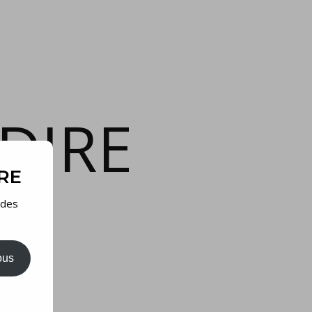
DIRE
IRE
 des
ous