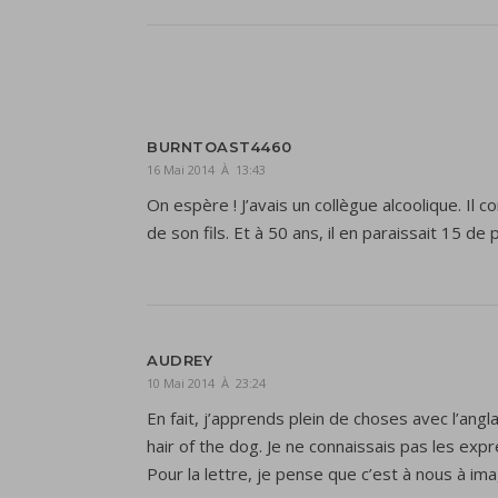
BURNTOAST4460
16 Mai 2014 À 13:43
On espère ! J’avais un collègue alcoolique. Il 
de son fils. Et à 50 ans, il en paraissait 15 de 
AUDREY
10 Mai 2014 À 23:24
En fait, j’apprends plein de choses avec l’angla
hair of the dog. Je ne connaissais pas les expre
Pour la lettre, je pense que c’est à nous à im