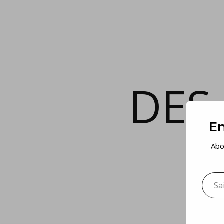
DES
En
Abo
Saisis