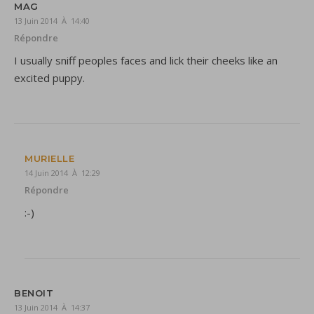
MAG
13 Juin 2014 À 14:40
Répondre
I usually sniff peoples faces and lick their cheeks like an
excited puppy.
MURIELLE
14 Juin 2014 À 12:29
Répondre
:-)
BENOIT
13 Juin 2014 À 14:37