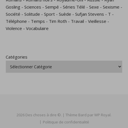
Gosling
-
Sciences
-
Sempé
-
Séries Télé
-
Sexe
-
Sexisme
-
Société
-
Solitude
-
Sport
-
Suède
-
Sufjan Stevens
-
T
-
Téléphone
-
Temps
-
Tim Roth
-
Travail
-
Vieillesse
-
Violence
-
Vocabulaire
Catégories
2026 Des choses à dire ©. |
Thème Bard par
WP Royal
.
Politique de confidentialité