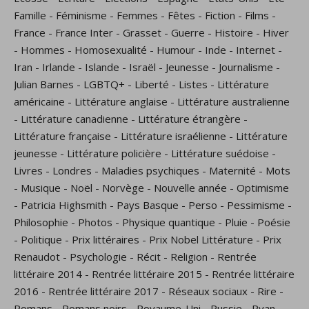
Famille
-
Féminisme
-
Femmes
-
Fêtes
-
Fiction
-
Films
-
France
-
France Inter
-
Grasset
-
Guerre
-
Histoire
-
Hiver
-
Hommes
-
Homosexualité
-
Humour
-
Inde
-
Internet
-
Iran
-
Irlande
-
Islande
-
Israël
-
Jeunesse
-
Journalisme
-
Julian Barnes
-
LGBTQ+
-
Liberté
-
Listes
-
Littérature
américaine
-
Littérature anglaise
-
Littérature australienne
-
Littérature canadienne
-
Littérature étrangère
-
Littérature française
-
Littérature israélienne
-
Littérature
jeunesse
-
Littérature policière
-
Littérature suédoise
-
Livres
-
Londres
-
Maladies psychiques
-
Maternité
-
Mots
-
Musique
-
Noël
-
Norvège
-
Nouvelle année
-
Optimisme
-
Patricia Highsmith
-
Pays Basque
-
Perso
-
Pessimisme
-
Philosophie
-
Photos
-
Physique quantique
-
Pluie
-
Poésie
-
Politique
-
Prix littéraires
-
Prix Nobel Littérature
-
Prix
Renaudot
-
Psychologie
-
Récit
-
Religion
-
Rentrée
littéraire 2014
-
Rentrée littéraire 2015
-
Rentrée littéraire
2016
-
Rentrée littéraire 2017
-
Réseaux sociaux
-
Rire
-
Romans
-
Romans noirs
-
Royaume-Uni
-
Russie
-
Ryan