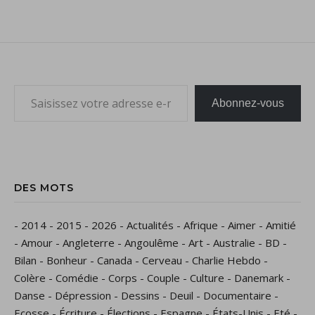
Saisissez votre adresse e-mail…
Abonnez-vous
DES MOTS
-
2014
-
2015
-
2026
-
Actualités
-
Afrique
-
Aimer
-
Amitié
-
Amour
-
Angleterre
-
Angoulême
-
Art
-
Australie
-
BD
-
Bilan
-
Bonheur
-
Canada
-
Cerveau
-
Charlie Hebdo
-
Colère
-
Comédie
-
Corps
-
Couple
-
Culture
-
Danemark
-
Danse
-
Dépression
-
Dessins
-
Deuil
-
Documentaire
-
Ecosse
-
Écriture
-
Élections
-
Espagne
-
États-Unis
-
Eté
-