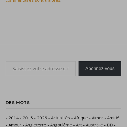
commentaires sont traitées
.
Saisissez votre adresse e-mail…
Abonnez-vous
DES MOTS
-
2014
-
2015
-
2026
-
Actualités
-
Afrique
-
Aimer
-
Amitié
-
Amour
-
Angleterre
-
Angoulême
-
Art
-
Australie
-
BD
-