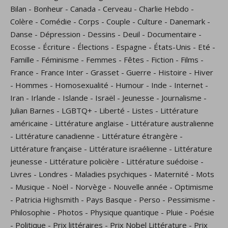
Bilan
-
Bonheur
-
Canada
-
Cerveau
-
Charlie Hebdo
-
Colère
-
Comédie
-
Corps
-
Couple
-
Culture
-
Danemark
-
Danse
-
Dépression
-
Dessins
-
Deuil
-
Documentaire
-
Ecosse
-
Écriture
-
Élections
-
Espagne
-
États-Unis
-
Eté
-
Famille
-
Féminisme
-
Femmes
-
Fêtes
-
Fiction
-
Films
-
France
-
France Inter
-
Grasset
-
Guerre
-
Histoire
-
Hiver
-
Hommes
-
Homosexualité
-
Humour
-
Inde
-
Internet
-
Iran
-
Irlande
-
Islande
-
Israël
-
Jeunesse
-
Journalisme
-
Julian Barnes
-
LGBTQ+
-
Liberté
-
Listes
-
Littérature
américaine
-
Littérature anglaise
-
Littérature australienne
-
Littérature canadienne
-
Littérature étrangère
-
Littérature française
-
Littérature israélienne
-
Littérature
jeunesse
-
Littérature policière
-
Littérature suédoise
-
Livres
-
Londres
-
Maladies psychiques
-
Maternité
-
Mots
-
Musique
-
Noël
-
Norvège
-
Nouvelle année
-
Optimisme
-
Patricia Highsmith
-
Pays Basque
-
Perso
-
Pessimisme
-
Philosophie
-
Photos
-
Physique quantique
-
Pluie
-
Poésie
-
Politique
-
Prix littéraires
-
Prix Nobel Littérature
-
Prix