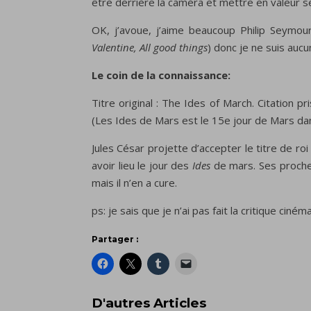
être derrière la caméra et mettre en valeur se
OK, j’avoue, j’aime beaucoup Philip Seymou
Valentine, All good things
) donc je ne suis auc
Le coin de la connaissance:
Titre original : The Ides of March. Citation 
(Les Ides de Mars est le 15e jour de Mars dan
Jules César projette d’accepter le titre de roi
avoir lieu le jour des
Ides
de mars. Ses proche
mais il n’en a cure.
ps: je sais que je n’ai pas fait la critique ciné
Partager :
D'autres Articles