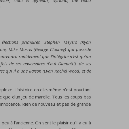
voir, Lions et agneaux,
Syriana,
The Good
!
 élections primaires. Stephen Meyers (Ryan
anie, Mike Morris (George Clooney) qui possède
 apprendra rapidement que l’intégrité n’est qu’un
fois de ses adversaires (Paul Giamatti), de ses
ec qui il a une liaison (Evan Rachel Wood) et de
mplexe. L’histoire en elle-même n’est pourtant
hec que d’un jeu de marelle. Tous les coups bas
 l’innocence. Rien de nouveau et pas de grande
eu à l’ancienne. On sent le plaisir qu’il a eu à