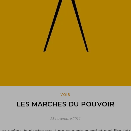
VOIR
LES MARCHES DU POUVOIR
23 novembre 2011
e au cinéma. Je n’arrive pas à me souvenir quand et quel film j’ai 