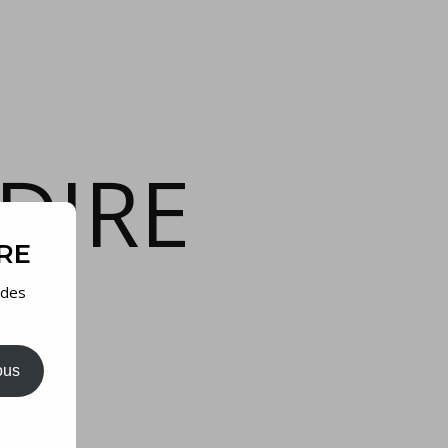
DIRE
IRE
 des
ous