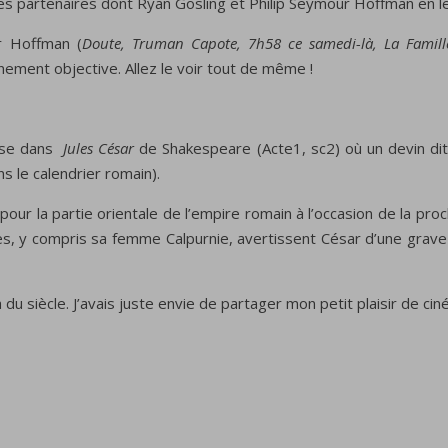
s partenaires dont Ryan Gosling et Philip Seymour Hoffman en leur
r Hoffman (
Doute, Truman Capote,
7h58 ce samedi-là,
La Famil
unement objective. Allez le voir tout de même !
prise dans
Jules César
de Shakespeare (Acte1, sc2) où un devin di
s le calendrier romain).
 pour la partie orientale de l’empire romain à l’occasion de la proc
s, y compris sa femme Calpurnie, avertissent César d’une grave
ma du siècle. J’avais juste envie de partager mon petit plaisir de ci