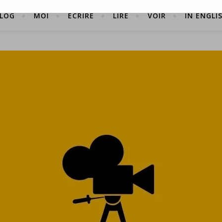
LOG
MOI
ÉCRIRE
LIRE
VOIR
IN ENGLI