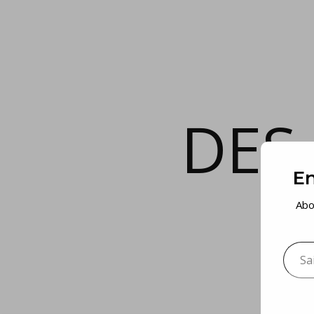
DES
En
Abo
Saisis