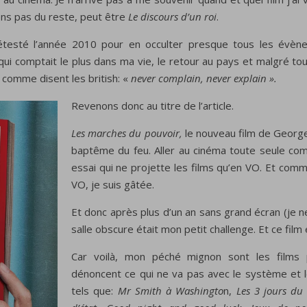
ens pas du reste, peut être
Le discours d’un roi
.
i détesté l’année 2010 pour en occulter presque tous les évè
qui comptait le plus dans ma vie, le retour au pays et malgré tou
, comme disent les british: «
never complain, never explain ».
Revenons donc au titre de l’article.
Les marches du pouvoir,
le nouveau film de George 
baptême du feu. Aller au cinéma toute seule com
essai qui ne projette les films qu’en VO. Et comm
VO, je suis gâtée.
Et donc après plus d’un an sans grand écran (je 
salle obscure était mon petit challenge. Et ce film 
Car voilà, mon péché mignon sont les films po
dénoncent ce qui ne va pas avec le système et l
tels que:
Mr Smith à Washingto
n,
Les 3 jours du