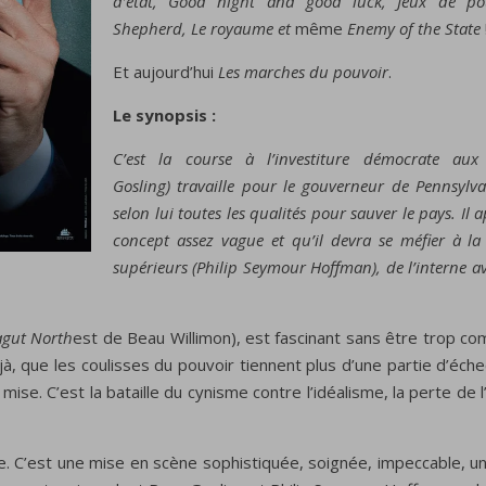
d’état, Good night and good luck, Jeux de pou
Shepherd, Le royaume et
même
Enemy of the State
Et aujourd’hui
Les marches du pouvoir
.
Le synopsis :
C’est la course à l’investiture démocrate aux
Gosling) travaille pour le gouverneur de Pennsylv
selon lui toutes les qualités pour sauver le pays. Il
concept assez vague et qu’il devra se méfier à la 
supérieurs (Philip Seymour Hoffman), de l’interne av
agut North
est de Beau Willimon), est fascinant sans être trop co
éjà, que les coulisses du pouvoir tiennent plus d’une partie d’éc
mise. C’est la bataille du cynisme contre l’idéalisme, la perte de
ce. C’est une mise en scène sophistiquée, soignée, impeccable, un p