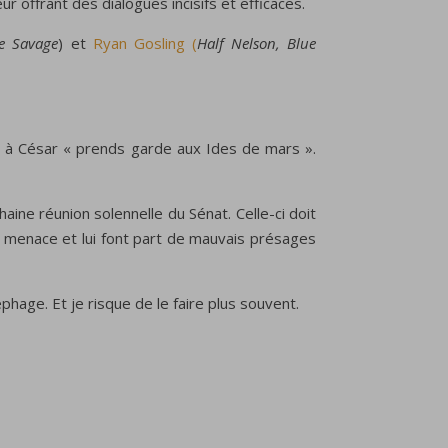
 offrant des dialogues incisifs et efficaces.
le Savage
) et
Ryan Gosling (
Half Nelson, Blue
t à César « prends garde aux Ides de mars ».
haine réunion solennelle du Sénat. Celle-ci doit
 menace et lui font part de mauvais présages
néphage. Et je risque de le faire plus souvent.