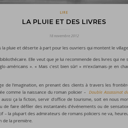
LIRE
LA PLUIE ET DES LIVRES
18 novembre 2012
s la pluie et déserte à part pour les ouvriers qui montent le villag
liothécaire. Elle veut que je lui recommende des livres qui ne soi
lo-américains ». « Mais c’est bien sûr! » m’exclamais-je en chau
e l’imagination, en prenant des clients à travers les frontière
rée comme la naissance du roman policier –
Double Assassinat d
 aussi ça la fiction, servir d’office de tourisme, soit en nous mon
u de faire défiler des instantanés d’événements ou de sensation
f – la plupart des admirateurs de romans policiers ne va, heureu
n de la première.