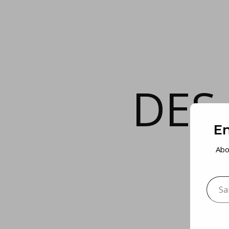
DES
En
Abo
Saisis