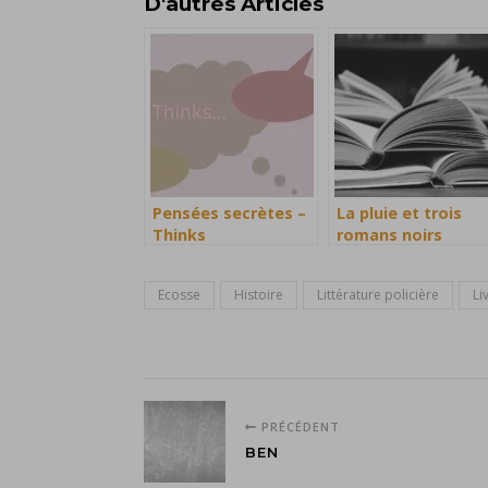
D'autres Articles
Pensées secrètes –
La pluie et trois
Thinks
romans noirs
Ecosse
Histoire
Littérature policière
Li
PRÉCÉDENT
BEN