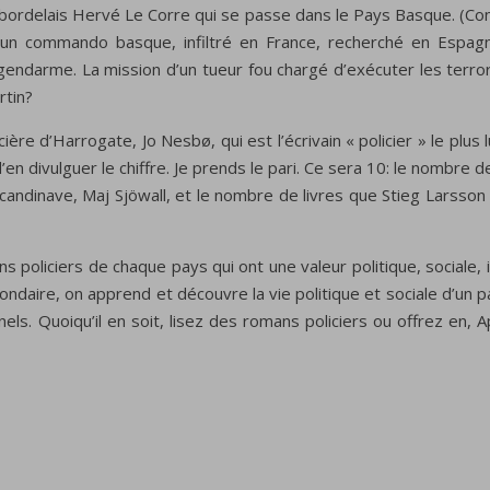
bordelais Hervé Le Corre qui se passe dans le Pays Basque. (Const
d’un commando basque, infiltré en France, recherché en Espagn
un gendarme. La mission d’un tueur fou chargé d’exécuter les te
rtin?
cière d’Harrogate, Jo Nesbø, qui est l’écrivain « policier » le plu
’en divulguer le chiffre. Je prends le pari. Ce sera 10: le nombre
re scandinave, Maj Sjöwall, et le nombre de livres que Stieg Larsso
s policiers de chaque pays qui ont une valeur politique, sociale, i
ondaire, on apprend et découvre la vie politique et sociale d’un 
nels. Quoiqu’il en soit, lisez des romans policiers ou offrez en,