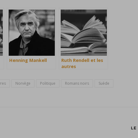
Henning Mankell
Ruth Rendell et les
autres
vres
Norvège
Politique
Romans noirs
Suède
LE