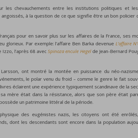
 sur les chevauchements entre les institutions politiques et l
ngoissés, à la question de ce que signifie être un bon policier 
rs français pour en savoir plus sur les affaires de la France, se
eu glorieux. Par exemple: l’affaire Ben Barka devenue
L’affaire N
 Izzo, l’après 68 avec
Spinoza encule Hegel
de Jean-Bernard Pouy
Larsson, ont montré la montée en puissance du néo-nazisme 
vénements, le polar venu du froid – comme le genre le fait souve
ivres éclairent une expérience typiquement scandinave de la sec
– sa mère était dans la résistance, alors que son père était pa
ossède un patrimoine littéral de la période.
l physique des eugénistes nazis, les citoyens ont été enrôl
ands, dont les descendants sont encore dans la population aujour