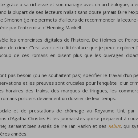
ste grâce à sa richesse et son mariage avec un archéologue, a e
and la plupart de ses lecteurs n’allait sans doute jamais faire l’exp
e Simenon (je me permets d’ailleurs de recommender la lecture d
ède par l’entremise d’Henning Mankell.
vèle les empreintes digitales de l’histoire. De Holmes et Poiro
ire de crime. C’est avec cette littérature que je peux explorer 
ucoup de ces romans en disent plus que les ouvrages didacti
ont pas besoin (ou ne souhaitent pas) spécifier le travail d’un
servations et les preuves sont cruciales pour l’enquête d’un cr
s horaires des trains, des marques de fringues, les commerce
 romans policiers deviennent un dossier de leur temps.
sociale et de prestations de chômage au Royaume Uni, par 
 d’Agatha Christie. Et les journalistes qui se préparent à couv
ne) seraient bien avisés de lire Ian Rankin et ses
Rebus
, qui s
ières années.