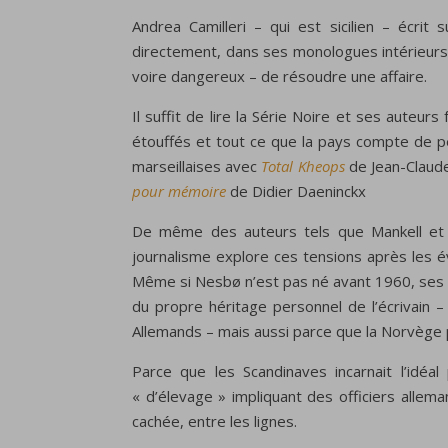
Andrea Camilleri – qui est sicilien – écrit
directement, dans ses monologues intérieurs a
voire dangereux – de résoudre une affaire.
Il suffit de lire la Série Noire et ses auteu
étouffés et tout ce que la pays compte de p
marseillaises avec
Total Kheops
de Jean-Claude
pour mémoire
de Didier Daeninckx
De même des auteurs tels que Mankell et 
journalisme explore ces tensions après les é
Même si Nesbø n’est pas né avant 1960, ses l
du propre héritage personnel de l’écrivain 
Allemands – mais aussi parce que la Norvège p
Parce que les Scandinaves incarnait l’idéa
« d’élevage » impliquant des officiers allem
cachée, entre les lignes.