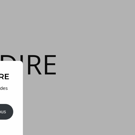
DIRE
IRE
 des
ous