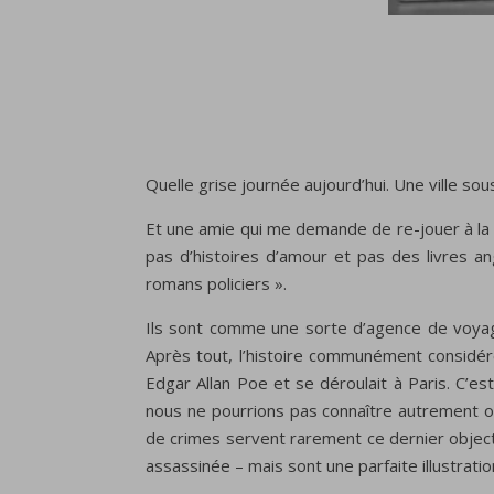
Quelle grise journée aujourd’hui. Une ville sou
Et une amie qui me demande de re-jouer à la bib
pas d’histoires d’amour et pas des livres ang
romans policiers ».
Ils sont comme une sorte d’agence de voyage d
Après tout, l’histoire communément considé
Edgar Allan Poe et se déroulait à Paris. C’est
nous ne pourrions pas connaître autrement o
de crimes servent rarement ce dernier objecti
assassinée – mais sont une parfaite illustratio