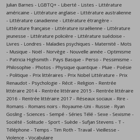
Julian Barnes
-
LGBTQ+
-
Liberté
-
Listes
-
Littérature
américaine
-
Littérature anglaise
-
Littérature australienne
-
Littérature canadienne
-
Littérature étrangère
-
Littérature française
-
Littérature israélienne
-
Littérature
jeunesse
-
Littérature policière
-
Littérature suédoise
-
Livres
-
Londres
-
Maladies psychiques
-
Maternité
-
Mots
-
Musique
-
Noël
-
Norvège
-
Nouvelle année
-
Optimisme
-
Patricia Highsmith
-
Pays Basque
-
Perso
-
Pessimisme
-
Philosophie
-
Photos
-
Physique quantique
-
Pluie
-
Poésie
-
Politique
-
Prix littéraires
-
Prix Nobel Littérature
-
Prix
Renaudot
-
Psychologie
-
Récit
-
Religion
-
Rentrée
littéraire 2014
-
Rentrée littéraire 2015
-
Rentrée littéraire
2016
-
Rentrée littéraire 2017
-
Réseaux sociaux
-
Rire
-
Romans
-
Romans noirs
-
Royaume-Uni
-
Russie
-
Ryan
Gosling
-
Sciences
-
Sempé
-
Séries Télé
-
Sexe
-
Sexisme
-
Société
-
Solitude
-
Sport
-
Suède
-
Sufjan Stevens
-
T
-
Téléphone
-
Temps
-
Tim Roth
-
Travail
-
Vieillesse
-
Violence
-
Vocabulaire