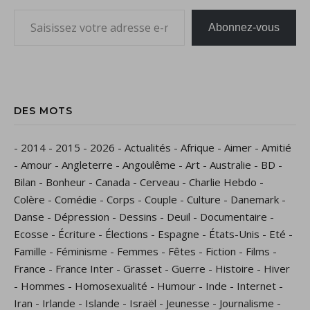
Saisissez votre adresse e-mail…
Abonnez-vous
DES MOTS
-
2014
-
2015
-
2026
-
Actualités
-
Afrique
-
Aimer
-
Amitié
-
Amour
-
Angleterre
-
Angoulême
-
Art
-
Australie
-
BD
-
Bilan
-
Bonheur
-
Canada
-
Cerveau
-
Charlie Hebdo
-
Colère
-
Comédie
-
Corps
-
Couple
-
Culture
-
Danemark
-
Danse
-
Dépression
-
Dessins
-
Deuil
-
Documentaire
-
Ecosse
-
Écriture
-
Élections
-
Espagne
-
États-Unis
-
Eté
-
Famille
-
Féminisme
-
Femmes
-
Fêtes
-
Fiction
-
Films
-
France
-
France Inter
-
Grasset
-
Guerre
-
Histoire
-
Hiver
-
Hommes
-
Homosexualité
-
Humour
-
Inde
-
Internet
-
Iran
-
Irlande
-
Islande
-
Israël
-
Jeunesse
-
Journalisme
-