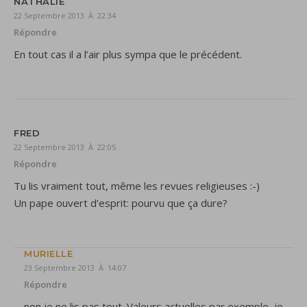
NATHALIE
22 Septembre 2013 À 22:34
Répondre
En tout cas il a l’air plus sympa que le précédent.
FRED
22 Septembre 2013 À 22:05
Répondre
Tu lis vraiment tout, même les revues religieuses :-)
Un pape ouvert d’esprit: pourvu que ça dure?
MURIELLE
23 Septembre 2013 À 14:07
Répondre
non je ne lis pas tout. Valeurs actuelles par exemple, je