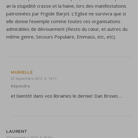
an la stupidité crasse et la haine, lors des manifestations
patronnées par Frigide Barjot. L’Eglise ne survivra que si
elle donne l’exemple comme toutes ces organisations
admirables de dévouement (Resto du cœur, et autres du
même genre, Secours Populaire, Emmaüs, etc, etc).
MURIELLE
23 Septembre 2013 À 14:11
Répondre
et bientôt dans vos librairies le dernier Dan Brown….
LAURENT
23 Septembre 2013 À 00:04