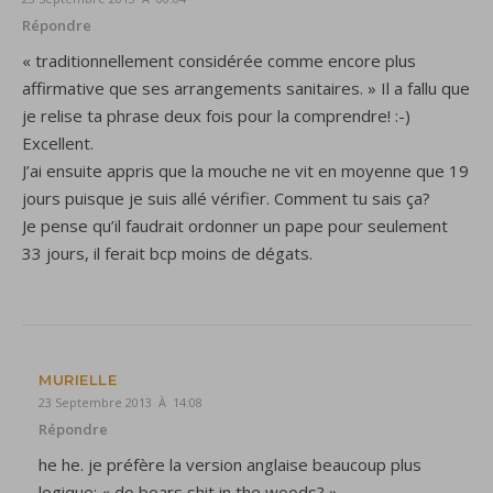
Répondre
« traditionnellement considérée comme encore plus
affirmative que ses arrangements sanitaires. » Il a fallu que
je relise ta phrase deux fois pour la comprendre! :-)
Excellent.
J’ai ensuite appris que la mouche ne vit en moyenne que 19
jours puisque je suis allé vérifier. Comment tu sais ça?
Je pense qu’il faudrait ordonner un pape pour seulement
33 jours, il ferait bcp moins de dégats.
MURIELLE
23 Septembre 2013 À 14:08
Répondre
he he. je préfère la version anglaise beaucoup plus
logique: « do bears shit in the woods? »