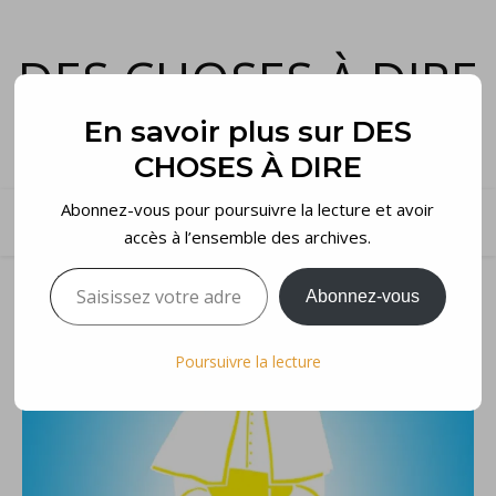
DES CHOSES À DIRE
et voilà…
En savoir plus sur DES
CHOSES À DIRE
Abonnez-vous pour poursuivre la lecture et avoir
accès à l’ensemble des archives.
Saisissez votre adresse e-mail…
Abonnez-vous
Poursuivre la lecture