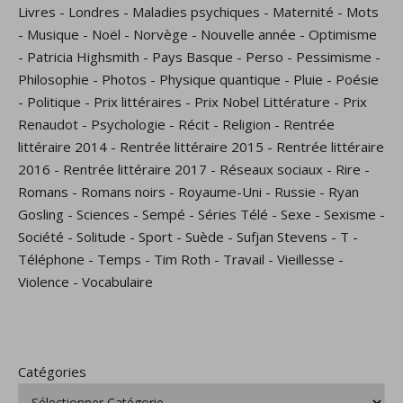
Livres
-
Londres
-
Maladies psychiques
-
Maternité
-
Mots
-
Musique
-
Noël
-
Norvège
-
Nouvelle année
-
Optimisme
-
Patricia Highsmith
-
Pays Basque
-
Perso
-
Pessimisme
-
Philosophie
-
Photos
-
Physique quantique
-
Pluie
-
Poésie
-
Politique
-
Prix littéraires
-
Prix Nobel Littérature
-
Prix
Renaudot
-
Psychologie
-
Récit
-
Religion
-
Rentrée
littéraire 2014
-
Rentrée littéraire 2015
-
Rentrée littéraire
2016
-
Rentrée littéraire 2017
-
Réseaux sociaux
-
Rire
-
Romans
-
Romans noirs
-
Royaume-Uni
-
Russie
-
Ryan
Gosling
-
Sciences
-
Sempé
-
Séries Télé
-
Sexe
-
Sexisme
-
Société
-
Solitude
-
Sport
-
Suède
-
Sufjan Stevens
-
T
-
Téléphone
-
Temps
-
Tim Roth
-
Travail
-
Vieillesse
-
Violence
-
Vocabulaire
Catégories