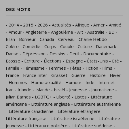
DES MOTS
-
2014
-
2015
-
2026
-
Actualités
-
Afrique
-
Aimer
-
Amitié
-
Amour
-
Angleterre
-
Angoulême
-
Art
-
Australie
-
BD
-
Bilan
-
Bonheur
-
Canada
-
Cerveau
-
Charlie Hebdo
-
Colère
-
Comédie
-
Corps
-
Couple
-
Culture
-
Danemark
-
Danse
-
Dépression
-
Dessins
-
Deuil
-
Documentaire
-
Ecosse
-
Écriture
-
Élections
-
Espagne
-
États-Unis
-
Eté
-
Famille
-
Féminisme
-
Femmes
-
Fêtes
-
Fiction
-
Films
-
France
-
France Inter
-
Grasset
-
Guerre
-
Histoire
-
Hiver
-
Hommes
-
Homosexualité
-
Humour
-
Inde
-
Internet
-
Iran
-
Irlande
-
Islande
-
Israël
-
Jeunesse
-
Journalisme
-
Julian Barnes
-
LGBTQ+
-
Liberté
-
Listes
-
Littérature
américaine
-
Littérature anglaise
-
Littérature australienne
-
Littérature canadienne
-
Littérature étrangère
-
Littérature française
-
Littérature israélienne
-
Littérature
jeunesse
-
Littérature policière
-
Littérature suédoise
-