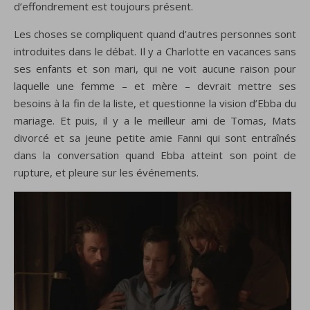
d’effondrement
est
toujours présent
.
Les choses se compliquent
quand d’autres personnes
sont
introduites dans le
débat.
Il
y a
Charlotte
en vacances
sans
ses
enfants et son mari
,
qui ne voit aucune
raison pour
laquelle une
femme – et mère –
devrait mettre
se
s
besoins
à la fin de
la liste
,
et questionne la vision
d’
Ebba
du
mariage.
Et puis, il
y a
le meilleur ami
de Tomas
, Mats
divorcé
et sa jeune
petite amie Fanni
qui sont
entraînés
dans
la conversation
quand
Ebba
atteint
son point
de
rupture
,
et pleure sur
les événements
.