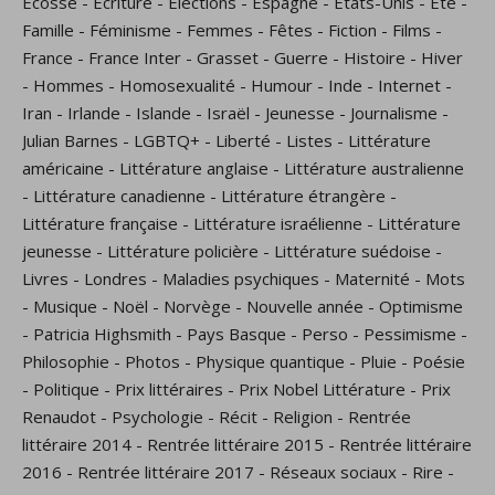
Ecosse
-
Écriture
-
Élections
-
Espagne
-
États-Unis
-
Eté
-
Famille
-
Féminisme
-
Femmes
-
Fêtes
-
Fiction
-
Films
-
France
-
France Inter
-
Grasset
-
Guerre
-
Histoire
-
Hiver
-
Hommes
-
Homosexualité
-
Humour
-
Inde
-
Internet
-
Iran
-
Irlande
-
Islande
-
Israël
-
Jeunesse
-
Journalisme
-
Julian Barnes
-
LGBTQ+
-
Liberté
-
Listes
-
Littérature
américaine
-
Littérature anglaise
-
Littérature australienne
-
Littérature canadienne
-
Littérature étrangère
-
Littérature française
-
Littérature israélienne
-
Littérature
jeunesse
-
Littérature policière
-
Littérature suédoise
-
Livres
-
Londres
-
Maladies psychiques
-
Maternité
-
Mots
-
Musique
-
Noël
-
Norvège
-
Nouvelle année
-
Optimisme
-
Patricia Highsmith
-
Pays Basque
-
Perso
-
Pessimisme
-
Philosophie
-
Photos
-
Physique quantique
-
Pluie
-
Poésie
-
Politique
-
Prix littéraires
-
Prix Nobel Littérature
-
Prix
Renaudot
-
Psychologie
-
Récit
-
Religion
-
Rentrée
littéraire 2014
-
Rentrée littéraire 2015
-
Rentrée littéraire
2016
-
Rentrée littéraire 2017
-
Réseaux sociaux
-
Rire
-