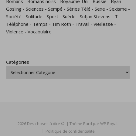
Romans
-
Romans noirs
-
Royaume-Uni
-
Russie
-
Ryan
Gosling
-
Sciences
-
Sempé
-
Séries Télé
-
Sexe
-
Sexisme
-
Société
-
Solitude
-
Sport
-
Suède
-
Sufjan Stevens
-
T
-
Téléphone
-
Temps
-
Tim Roth
-
Travail
-
Vieillesse
-
Violence
-
Vocabulaire
Catégories
2026 Des choses à dire ©. |
Thème Bard par
WP Royal
.
Politique de confidentialité