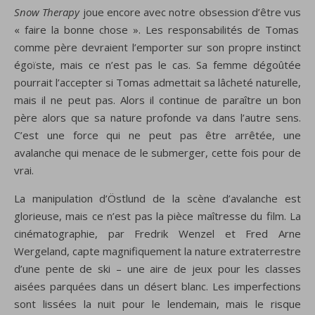
Snow Therapy
joue encore avec notre obsession d’être vus
« faire
la bonne chose »
.
Les responsabilités de
Tomas
comme père
devraient l’emporter sur
son propre
instinct
égoïste,
mais ce n’est pas le cas
.
Sa femme
dégoûtée
pourrait l’accepter
si
Tomas
admettait
sa lâcheté
naturelle
,
m
ais
il ne peut pas
.
Alors il continue de paraître un bon
père alors que sa nature profonde va dans l’autre sens.
C’est une force qui ne peut pas être arrêtée, une
avalanche qui menace de le submerger, cette fois pour de
vrai.
La manipulation d’
Östlund
de la scène
d’avalanche
est
glorieuse
,
mais ce n’est pas
la pièce maîtresse
du film.
La
cinématographie
,
par Fredrik
Wenzel
et Fred
Arne
Wergeland
,
capte magnifiquement
la nature
extraterrestre
d’une pente
de ski
–
une aire de jeux
pour
les
classes
aisées
parquées
dans un désert blanc
.
Les imperfections
sont lissées
la nuit pour
le lendemain, mais
le risque