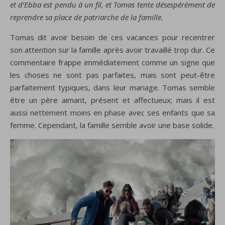
et d’Ebba est pendu à un fil, et Tomas tente désespérément de
reprendre sa place de patriarche de la famille.
Tomas dit
avoir
besoin
de ces vacances pour
recentrer
son attention sur
la famille
après avoir travaillé
trop dur
.
Ce
commentaire
frappe
immédiatement
comme un signe
que
les choses
ne sont pas parfaites
, mais
sont peut-être
parfaitement
typiques
,
dans leur mariage
.
Tomas
semble
être
un père aimant
, présent
et affectueux
;
mais il est
aussi
nettement moins
en phase avec
se
s enfants
que
sa
femme
.
C
ependant,
la famille
semble avoir
une base solide
.