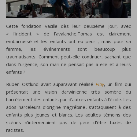
Cette fondation
vacille dès
leur deuxième
jour
, avec
« l’incident » de l’avalanche.
Tomas
est
clairement
embarrassé et
l
es enfants
ont eu
peur
;
mais pour
sa
femme
,
les événements
sont beaucoup plus
traumatisants
.
Comment peut-elle
continuer,
sachant que
dans l’
urgence,
son mari
ne pensait pas
à elle et à
leurs
enfants
?
Ruben Östlund avait auparavant réalisé
Play
, un film qui
présentait une vision darwinienne très sombre du
harcèlement des enfants par d’autres enfants à l’école. Les
ados harceleurs d’origine magrébine, s’attaquaient à des
enfants plus jeunes et blancs. Les adultes témoins des
scènes n’intervenaient pas de peur d’être taxés de
racistes.