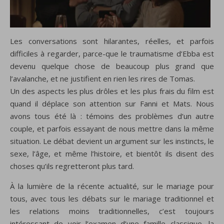
Les
conversations
sont hilarantes
,
réelles
,
et parfois
difficiles à regarder
, parce-
que
le traumatisme d’
Ebba
est
devenu quelque chose
de
beaucoup plus grand que
l’avalanche
, et ne justifient en rien les rires de Tomas.
Un des aspects les
plus drôles
et
les plus frais
du film
est
quand il
déplace son attention
sur
Fanni
et Mats
.
Nous
avons tous été là
: témoins
des
problèmes
d’un autre
couple, et parfois
essayant de
nous mettre
dans la même
situation
.
Le débat
devient
un argument sur
les
instincts
, le
sexe, l’âge,
et
même l’histoire
,
et bientôt ils
disent des
choses
qu’
ils
regretteront
plus tard.
À la lumière de la récente actualité, sur le mariage pour
tous, avec tous les débats sur le mariage traditionnel et
les relations moins traditionnelles, c’est
toujours
intéressant de voir
l’examen d’une famille classique, la