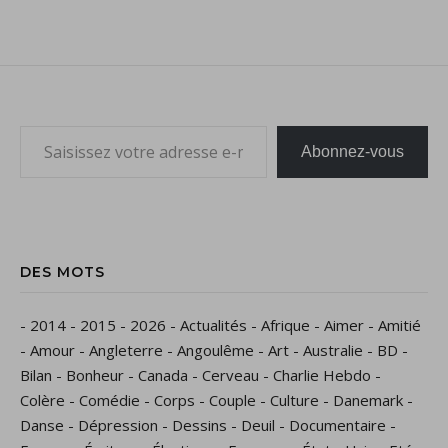
Saisissez votre adresse e-mail…
Abonnez-vous
DES MOTS
-
2014
-
2015
-
2026
-
Actualités
-
Afrique
-
Aimer
-
Amitié
-
Amour
-
Angleterre
-
Angoulême
-
Art
-
Australie
-
BD
-
Bilan
-
Bonheur
-
Canada
-
Cerveau
-
Charlie Hebdo
-
Colère
-
Comédie
-
Corps
-
Couple
-
Culture
-
Danemark
-
Danse
-
Dépression
-
Dessins
-
Deuil
-
Documentaire
-