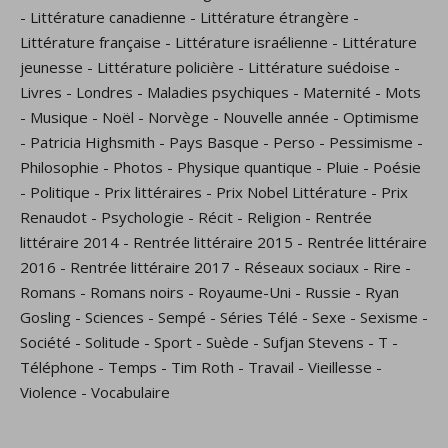
-
Littérature canadienne
-
Littérature étrangère
-
Littérature française
-
Littérature israélienne
-
Littérature
jeunesse
-
Littérature policière
-
Littérature suédoise
-
Livres
-
Londres
-
Maladies psychiques
-
Maternité
-
Mots
-
Musique
-
Noël
-
Norvège
-
Nouvelle année
-
Optimisme
-
Patricia Highsmith
-
Pays Basque
-
Perso
-
Pessimisme
-
Philosophie
-
Photos
-
Physique quantique
-
Pluie
-
Poésie
-
Politique
-
Prix littéraires
-
Prix Nobel Littérature
-
Prix
Renaudot
-
Psychologie
-
Récit
-
Religion
-
Rentrée
littéraire 2014
-
Rentrée littéraire 2015
-
Rentrée littéraire
2016
-
Rentrée littéraire 2017
-
Réseaux sociaux
-
Rire
-
Romans
-
Romans noirs
-
Royaume-Uni
-
Russie
-
Ryan
Gosling
-
Sciences
-
Sempé
-
Séries Télé
-
Sexe
-
Sexisme
-
Société
-
Solitude
-
Sport
-
Suède
-
Sufjan Stevens
-
T
-
Téléphone
-
Temps
-
Tim Roth
-
Travail
-
Vieillesse
-
Violence
-
Vocabulaire