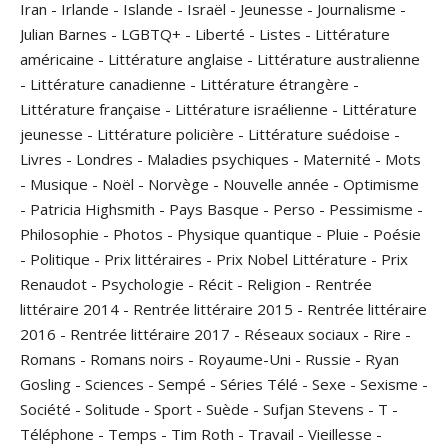
Iran
-
Irlande
-
Islande
-
Israël
-
Jeunesse
-
Journalisme
-
Julian Barnes
-
LGBTQ+
-
Liberté
-
Listes
-
Littérature
américaine
-
Littérature anglaise
-
Littérature australienne
-
Littérature canadienne
-
Littérature étrangère
-
Littérature française
-
Littérature israélienne
-
Littérature
jeunesse
-
Littérature policière
-
Littérature suédoise
-
Livres
-
Londres
-
Maladies psychiques
-
Maternité
-
Mots
-
Musique
-
Noël
-
Norvège
-
Nouvelle année
-
Optimisme
-
Patricia Highsmith
-
Pays Basque
-
Perso
-
Pessimisme
-
Philosophie
-
Photos
-
Physique quantique
-
Pluie
-
Poésie
-
Politique
-
Prix littéraires
-
Prix Nobel Littérature
-
Prix
Renaudot
-
Psychologie
-
Récit
-
Religion
-
Rentrée
littéraire 2014
-
Rentrée littéraire 2015
-
Rentrée littéraire
2016
-
Rentrée littéraire 2017
-
Réseaux sociaux
-
Rire
-
Romans
-
Romans noirs
-
Royaume-Uni
-
Russie
-
Ryan
Gosling
-
Sciences
-
Sempé
-
Séries Télé
-
Sexe
-
Sexisme
-
Société
-
Solitude
-
Sport
-
Suède
-
Sufjan Stevens
-
T
-
Téléphone
-
Temps
-
Tim Roth
-
Travail
-
Vieillesse
-