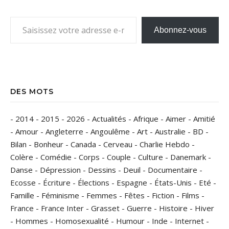
Saisissez votre adresse e-mail…
Abonnez-vous
DES MOTS
-
2014
-
2015
-
2026
-
Actualités
-
Afrique
-
Aimer
-
Amitié
-
Amour
-
Angleterre
-
Angoulême
-
Art
-
Australie
-
BD
-
Bilan
-
Bonheur
-
Canada
-
Cerveau
-
Charlie Hebdo
-
Colère
-
Comédie
-
Corps
-
Couple
-
Culture
-
Danemark
-
Danse
-
Dépression
-
Dessins
-
Deuil
-
Documentaire
-
Ecosse
-
Écriture
-
Élections
-
Espagne
-
États-Unis
-
Eté
-
Famille
-
Féminisme
-
Femmes
-
Fêtes
-
Fiction
-
Films
-
France
-
France Inter
-
Grasset
-
Guerre
-
Histoire
-
Hiver
-
Hommes
-
Homosexualité
-
Humour
-
Inde
-
Internet
-