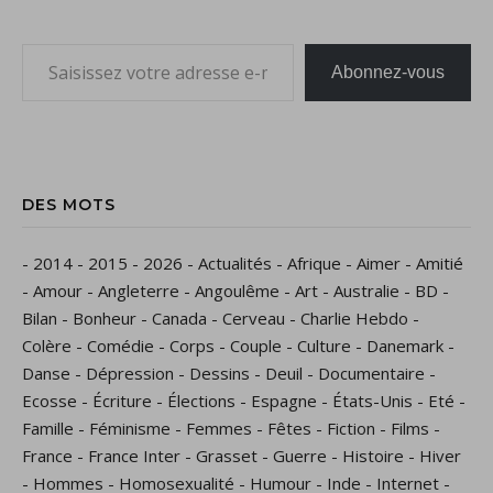
Saisissez votre adresse e-mail…
Abonnez-vous
DES MOTS
-
2014
-
2015
-
2026
-
Actualités
-
Afrique
-
Aimer
-
Amitié
-
Amour
-
Angleterre
-
Angoulême
-
Art
-
Australie
-
BD
-
Bilan
-
Bonheur
-
Canada
-
Cerveau
-
Charlie Hebdo
-
Colère
-
Comédie
-
Corps
-
Couple
-
Culture
-
Danemark
-
Danse
-
Dépression
-
Dessins
-
Deuil
-
Documentaire
-
Ecosse
-
Écriture
-
Élections
-
Espagne
-
États-Unis
-
Eté
-
Famille
-
Féminisme
-
Femmes
-
Fêtes
-
Fiction
-
Films
-
France
-
France Inter
-
Grasset
-
Guerre
-
Histoire
-
Hiver
-
Hommes
-
Homosexualité
-
Humour
-
Inde
-
Internet
-