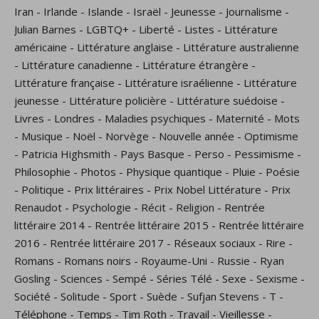
Iran
-
Irlande
-
Islande
-
Israël
-
Jeunesse
-
Journalisme
-
Julian Barnes
-
LGBTQ+
-
Liberté
-
Listes
-
Littérature
américaine
-
Littérature anglaise
-
Littérature australienne
-
Littérature canadienne
-
Littérature étrangère
-
Littérature française
-
Littérature israélienne
-
Littérature
jeunesse
-
Littérature policière
-
Littérature suédoise
-
Livres
-
Londres
-
Maladies psychiques
-
Maternité
-
Mots
-
Musique
-
Noël
-
Norvège
-
Nouvelle année
-
Optimisme
-
Patricia Highsmith
-
Pays Basque
-
Perso
-
Pessimisme
-
Philosophie
-
Photos
-
Physique quantique
-
Pluie
-
Poésie
-
Politique
-
Prix littéraires
-
Prix Nobel Littérature
-
Prix
Renaudot
-
Psychologie
-
Récit
-
Religion
-
Rentrée
littéraire 2014
-
Rentrée littéraire 2015
-
Rentrée littéraire
2016
-
Rentrée littéraire 2017
-
Réseaux sociaux
-
Rire
-
Romans
-
Romans noirs
-
Royaume-Uni
-
Russie
-
Ryan
Gosling
-
Sciences
-
Sempé
-
Séries Télé
-
Sexe
-
Sexisme
-
Société
-
Solitude
-
Sport
-
Suède
-
Sufjan Stevens
-
T
-
Téléphone
-
Temps
-
Tim Roth
-
Travail
-
Vieillesse
-