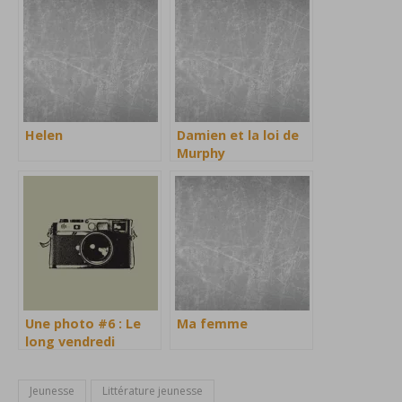
Helen
Damien et la loi de
Murphy
Une photo #6 : Le
Ma femme
long vendredi
Jeunesse
Littérature jeunesse