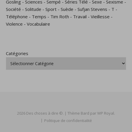
Gosling
-
Sciences
-
Sempé
-
Séries Télé
-
Sexe
-
Sexisme
-
Société
-
Solitude
-
Sport
-
Suède
-
Sufjan Stevens
-
T
-
Téléphone
-
Temps
-
Tim Roth
-
Travail
-
Vieillesse
-
Violence
-
Vocabulaire
Catégories
2026 Des choses à dire ©. |
Thème Bard par
WP Royal
.
Politique de confidentialité