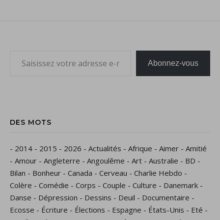
Saisissez votre adresse e-mail…
Abonnez-vous
DES MOTS
-
2014
-
2015
-
2026
-
Actualités
-
Afrique
-
Aimer
-
Amitié
-
Amour
-
Angleterre
-
Angoulême
-
Art
-
Australie
-
BD
-
Bilan
-
Bonheur
-
Canada
-
Cerveau
-
Charlie Hebdo
-
Colère
-
Comédie
-
Corps
-
Couple
-
Culture
-
Danemark
-
Danse
-
Dépression
-
Dessins
-
Deuil
-
Documentaire
-
Ecosse
-
Écriture
-
Élections
-
Espagne
-
États-Unis
-
Eté
-