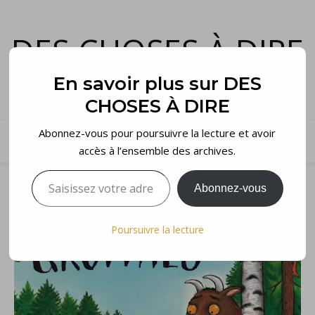
DES CHOSES À DIRE
et voilà…
En savoir plus sur DES
CHOSES À DIRE
Abonnez-vous pour poursuivre la lecture et avoir
accès à l’ensemble des archives.
Saisissez votre adresse e-mail…
Abonnez-vous
Poursuivre la lecture