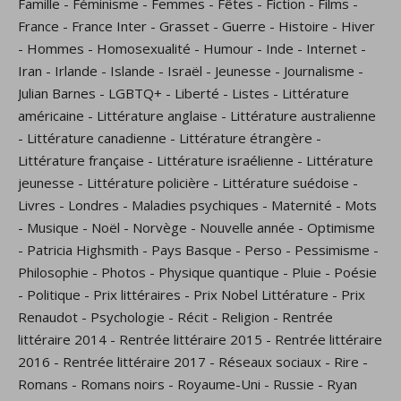
Famille
-
Féminisme
-
Femmes
-
Fêtes
-
Fiction
-
Films
-
France
-
France Inter
-
Grasset
-
Guerre
-
Histoire
-
Hiver
-
Hommes
-
Homosexualité
-
Humour
-
Inde
-
Internet
-
Iran
-
Irlande
-
Islande
-
Israël
-
Jeunesse
-
Journalisme
-
Julian Barnes
-
LGBTQ+
-
Liberté
-
Listes
-
Littérature
américaine
-
Littérature anglaise
-
Littérature australienne
-
Littérature canadienne
-
Littérature étrangère
-
Littérature française
-
Littérature israélienne
-
Littérature
jeunesse
-
Littérature policière
-
Littérature suédoise
-
Livres
-
Londres
-
Maladies psychiques
-
Maternité
-
Mots
-
Musique
-
Noël
-
Norvège
-
Nouvelle année
-
Optimisme
-
Patricia Highsmith
-
Pays Basque
-
Perso
-
Pessimisme
-
Philosophie
-
Photos
-
Physique quantique
-
Pluie
-
Poésie
-
Politique
-
Prix littéraires
-
Prix Nobel Littérature
-
Prix
Renaudot
-
Psychologie
-
Récit
-
Religion
-
Rentrée
littéraire 2014
-
Rentrée littéraire 2015
-
Rentrée littéraire
2016
-
Rentrée littéraire 2017
-
Réseaux sociaux
-
Rire
-
Romans
-
Romans noirs
-
Royaume-Uni
-
Russie
-
Ryan