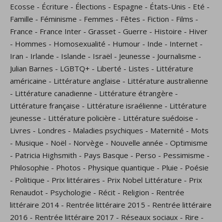
Ecosse
-
Écriture
-
Élections
-
Espagne
-
États-Unis
-
Eté
-
Famille
-
Féminisme
-
Femmes
-
Fêtes
-
Fiction
-
Films
-
France
-
France Inter
-
Grasset
-
Guerre
-
Histoire
-
Hiver
-
Hommes
-
Homosexualité
-
Humour
-
Inde
-
Internet
-
Iran
-
Irlande
-
Islande
-
Israël
-
Jeunesse
-
Journalisme
-
Julian Barnes
-
LGBTQ+
-
Liberté
-
Listes
-
Littérature
américaine
-
Littérature anglaise
-
Littérature australienne
-
Littérature canadienne
-
Littérature étrangère
-
Littérature française
-
Littérature israélienne
-
Littérature
jeunesse
-
Littérature policière
-
Littérature suédoise
-
Livres
-
Londres
-
Maladies psychiques
-
Maternité
-
Mots
-
Musique
-
Noël
-
Norvège
-
Nouvelle année
-
Optimisme
-
Patricia Highsmith
-
Pays Basque
-
Perso
-
Pessimisme
-
Philosophie
-
Photos
-
Physique quantique
-
Pluie
-
Poésie
-
Politique
-
Prix littéraires
-
Prix Nobel Littérature
-
Prix
Renaudot
-
Psychologie
-
Récit
-
Religion
-
Rentrée
littéraire 2014
-
Rentrée littéraire 2015
-
Rentrée littéraire
2016
-
Rentrée littéraire 2017
-
Réseaux sociaux
-
Rire
-