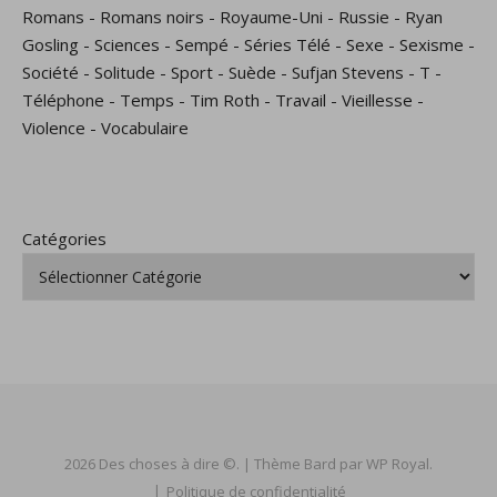
Romans
-
Romans noirs
-
Royaume-Uni
-
Russie
-
Ryan
Gosling
-
Sciences
-
Sempé
-
Séries Télé
-
Sexe
-
Sexisme
-
Société
-
Solitude
-
Sport
-
Suède
-
Sufjan Stevens
-
T
-
Téléphone
-
Temps
-
Tim Roth
-
Travail
-
Vieillesse
-
Violence
-
Vocabulaire
Catégories
2026 Des choses à dire ©. |
Thème Bard par
WP Royal
.
Politique de confidentialité