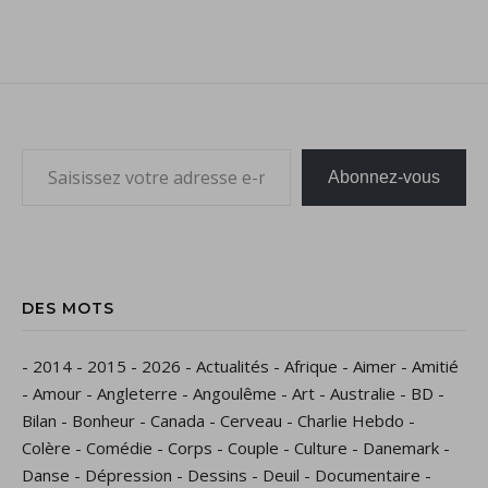
Saisissez votre adresse e-mail…
Abonnez-vous
DES MOTS
-
2014
-
2015
-
2026
-
Actualités
-
Afrique
-
Aimer
-
Amitié
-
Amour
-
Angleterre
-
Angoulême
-
Art
-
Australie
-
BD
-
Bilan
-
Bonheur
-
Canada
-
Cerveau
-
Charlie Hebdo
-
Colère
-
Comédie
-
Corps
-
Couple
-
Culture
-
Danemark
-
Danse
-
Dépression
-
Dessins
-
Deuil
-
Documentaire
-