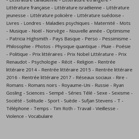
Littérature française
-
Littérature israélienne
-
Littérature
jeunesse
-
Littérature policière
-
Littérature suédoise
-
Livres
-
Londres
-
Maladies psychiques
-
Maternité
-
Mots
-
Musique
-
Noël
-
Norvège
-
Nouvelle année
-
Optimisme
-
Patricia Highsmith
-
Pays Basque
-
Perso
-
Pessimisme
-
Philosophie
-
Photos
-
Physique quantique
-
Pluie
-
Poésie
-
Politique
-
Prix littéraires
-
Prix Nobel Littérature
-
Prix
Renaudot
-
Psychologie
-
Récit
-
Religion
-
Rentrée
littéraire 2014
-
Rentrée littéraire 2015
-
Rentrée littéraire
2016
-
Rentrée littéraire 2017
-
Réseaux sociaux
-
Rire
-
Romans
-
Romans noirs
-
Royaume-Uni
-
Russie
-
Ryan
Gosling
-
Sciences
-
Sempé
-
Séries Télé
-
Sexe
-
Sexisme
-
Société
-
Solitude
-
Sport
-
Suède
-
Sufjan Stevens
-
T
-
Téléphone
-
Temps
-
Tim Roth
-
Travail
-
Vieillesse
-
Violence
-
Vocabulaire