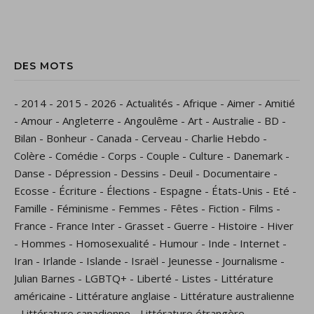
DES MOTS
-
2014
-
2015
-
2026
-
Actualités
-
Afrique
-
Aimer
-
Amitié
-
Amour
-
Angleterre
-
Angoulême
-
Art
-
Australie
-
BD
-
Bilan
-
Bonheur
-
Canada
-
Cerveau
-
Charlie Hebdo
-
Colère
-
Comédie
-
Corps
-
Couple
-
Culture
-
Danemark
-
Danse
-
Dépression
-
Dessins
-
Deuil
-
Documentaire
-
Ecosse
-
Écriture
-
Élections
-
Espagne
-
États-Unis
-
Eté
-
Famille
-
Féminisme
-
Femmes
-
Fêtes
-
Fiction
-
Films
-
France
-
France Inter
-
Grasset
-
Guerre
-
Histoire
-
Hiver
-
Hommes
-
Homosexualité
-
Humour
-
Inde
-
Internet
-
Iran
-
Irlande
-
Islande
-
Israël
-
Jeunesse
-
Journalisme
-
Julian Barnes
-
LGBTQ+
-
Liberté
-
Listes
-
Littérature
américaine
-
Littérature anglaise
-
Littérature australienne
-
Littérature canadienne
-
Littérature étrangère
-