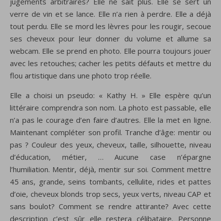
jugements arbitraires? Elle ne sait plus. Elle se sert un
verre de vin et se lance. Elle n’a rien à perdre. Elle a déjà
tout perdu. Elle se mord les lèvres pour les rougir, secoue
ses cheveux pour leur donner du volume et allume sa
webcam. Elle se prend en photo. Elle pourra toujours jouer
avec les retouches; cacher les petits défauts et mettre du
flou artistique dans une photo trop réelle.
Elle a choisi un pseudo: « Kathy H. » Elle espère qu’un
littéraire comprendra son nom. La photo est passable, elle
n’a pas le courage d’en faire d’autres. Elle la met en ligne.
Maintenant compléter son profil. Tranche d’âge: mentir ou
pas ? Couleur des yeux, cheveux, taille, silhouette, niveau
d’éducation, métier, … Aucune case n’épargne
l’humiliation. Mentir, déjà, mentir sur soi. Comment mettre
45 ans, grande, seins tombants, cellulite, rides et pattes
d’oie, cheveux blonds trop secs, yeux verts, niveau CAP et
sans boulot? Comment se rendre attirante? Avec cette
description c’est sûr elle restera célibataire. Personne