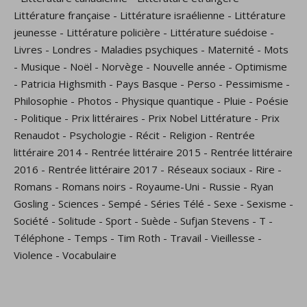
Littérature française
-
Littérature israélienne
-
Littérature
jeunesse
-
Littérature policière
-
Littérature suédoise
-
Livres
-
Londres
-
Maladies psychiques
-
Maternité
-
Mots
-
Musique
-
Noël
-
Norvège
-
Nouvelle année
-
Optimisme
-
Patricia Highsmith
-
Pays Basque
-
Perso
-
Pessimisme
-
Philosophie
-
Photos
-
Physique quantique
-
Pluie
-
Poésie
-
Politique
-
Prix littéraires
-
Prix Nobel Littérature
-
Prix
Renaudot
-
Psychologie
-
Récit
-
Religion
-
Rentrée
littéraire 2014
-
Rentrée littéraire 2015
-
Rentrée littéraire
2016
-
Rentrée littéraire 2017
-
Réseaux sociaux
-
Rire
-
Romans
-
Romans noirs
-
Royaume-Uni
-
Russie
-
Ryan
Gosling
-
Sciences
-
Sempé
-
Séries Télé
-
Sexe
-
Sexisme
-
Société
-
Solitude
-
Sport
-
Suède
-
Sufjan Stevens
-
T
-
Téléphone
-
Temps
-
Tim Roth
-
Travail
-
Vieillesse
-
Violence
-
Vocabulaire