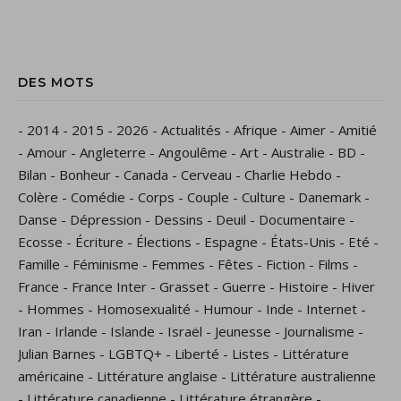
DES MOTS
-
2014
-
2015
-
2026
-
Actualités
-
Afrique
-
Aimer
-
Amitié
-
Amour
-
Angleterre
-
Angoulême
-
Art
-
Australie
-
BD
-
Bilan
-
Bonheur
-
Canada
-
Cerveau
-
Charlie Hebdo
-
Colère
-
Comédie
-
Corps
-
Couple
-
Culture
-
Danemark
-
Danse
-
Dépression
-
Dessins
-
Deuil
-
Documentaire
-
Ecosse
-
Écriture
-
Élections
-
Espagne
-
États-Unis
-
Eté
-
Famille
-
Féminisme
-
Femmes
-
Fêtes
-
Fiction
-
Films
-
France
-
France Inter
-
Grasset
-
Guerre
-
Histoire
-
Hiver
-
Hommes
-
Homosexualité
-
Humour
-
Inde
-
Internet
-
Iran
-
Irlande
-
Islande
-
Israël
-
Jeunesse
-
Journalisme
-
Julian Barnes
-
LGBTQ+
-
Liberté
-
Listes
-
Littérature
américaine
-
Littérature anglaise
-
Littérature australienne
-
Littérature canadienne
-
Littérature étrangère
-