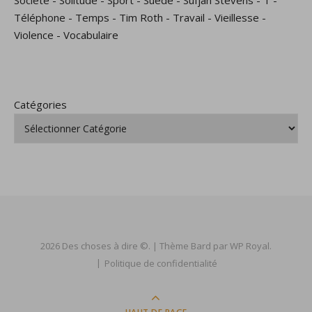
Société
-
Solitude
-
Sport
-
Suède
-
Sufjan Stevens
-
T
-
Téléphone
-
Temps
-
Tim Roth
-
Travail
-
Vieillesse
-
Violence
-
Vocabulaire
Catégories
2026 Des choses à dire ©. |
Thème Bard par
WP Royal
.
Politique de confidentialité