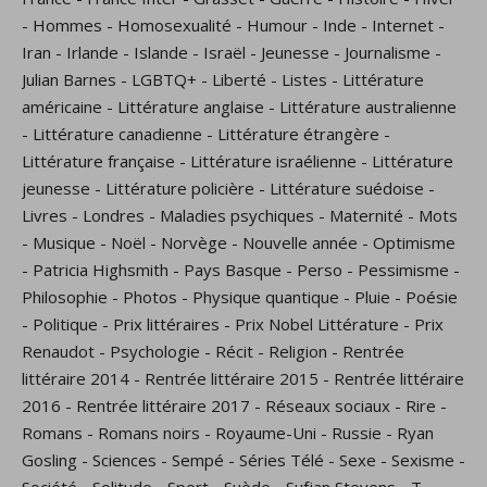
-
Hommes
-
Homosexualité
-
Humour
-
Inde
-
Internet
-
Iran
-
Irlande
-
Islande
-
Israël
-
Jeunesse
-
Journalisme
-
Julian Barnes
-
LGBTQ+
-
Liberté
-
Listes
-
Littérature
américaine
-
Littérature anglaise
-
Littérature australienne
-
Littérature canadienne
-
Littérature étrangère
-
Littérature française
-
Littérature israélienne
-
Littérature
jeunesse
-
Littérature policière
-
Littérature suédoise
-
Livres
-
Londres
-
Maladies psychiques
-
Maternité
-
Mots
-
Musique
-
Noël
-
Norvège
-
Nouvelle année
-
Optimisme
-
Patricia Highsmith
-
Pays Basque
-
Perso
-
Pessimisme
-
Philosophie
-
Photos
-
Physique quantique
-
Pluie
-
Poésie
-
Politique
-
Prix littéraires
-
Prix Nobel Littérature
-
Prix
Renaudot
-
Psychologie
-
Récit
-
Religion
-
Rentrée
littéraire 2014
-
Rentrée littéraire 2015
-
Rentrée littéraire
2016
-
Rentrée littéraire 2017
-
Réseaux sociaux
-
Rire
-
Romans
-
Romans noirs
-
Royaume-Uni
-
Russie
-
Ryan
Gosling
-
Sciences
-
Sempé
-
Séries Télé
-
Sexe
-
Sexisme
-