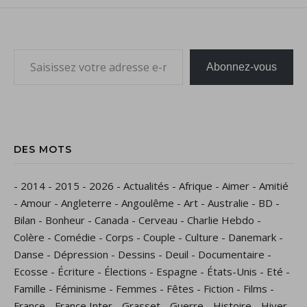
Saisissez votre adresse e-mail…
Abonnez-vous
DES MOTS
-
2014
-
2015
-
2026
-
Actualités
-
Afrique
-
Aimer
-
Amitié
-
Amour
-
Angleterre
-
Angoulême
-
Art
-
Australie
-
BD
-
Bilan
-
Bonheur
-
Canada
-
Cerveau
-
Charlie Hebdo
-
Colère
-
Comédie
-
Corps
-
Couple
-
Culture
-
Danemark
-
Danse
-
Dépression
-
Dessins
-
Deuil
-
Documentaire
-
Ecosse
-
Écriture
-
Élections
-
Espagne
-
États-Unis
-
Eté
-
Famille
-
Féminisme
-
Femmes
-
Fêtes
-
Fiction
-
Films
-
France
-
France Inter
-
Grasset
-
Guerre
-
Histoire
-
Hiver