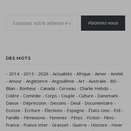
Saisissez votre adresse e-mail…
Abonnez-vous
DES MOTS
-
2014
-
2015
-
2026
-
Actualités
-
Afrique
-
Aimer
-
Amitié
-
Amour
-
Angleterre
-
Angoulême
-
Art
-
Australie
-
BD
-
Bilan
-
Bonheur
-
Canada
-
Cerveau
-
Charlie Hebdo
-
Colère
-
Comédie
-
Corps
-
Couple
-
Culture
-
Danemark
-
Danse
-
Dépression
-
Dessins
-
Deuil
-
Documentaire
-
Ecosse
-
Écriture
-
Élections
-
Espagne
-
États-Unis
-
Eté
-
Famille
-
Féminisme
-
Femmes
-
Fêtes
-
Fiction
-
Films
-
France
-
France Inter
-
Grasset
-
Guerre
-
Histoire
-
Hiver