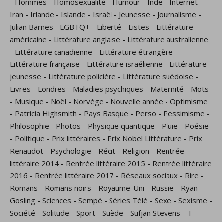
-
Hommes
-
Homosexualité
-
Humour
-
Inde
-
Internet
-
Iran
-
Irlande
-
Islande
-
Israël
-
Jeunesse
-
Journalisme
-
Julian Barnes
-
LGBTQ+
-
Liberté
-
Listes
-
Littérature
américaine
-
Littérature anglaise
-
Littérature australienne
-
Littérature canadienne
-
Littérature étrangère
-
Littérature française
-
Littérature israélienne
-
Littérature
jeunesse
-
Littérature policière
-
Littérature suédoise
-
Livres
-
Londres
-
Maladies psychiques
-
Maternité
-
Mots
-
Musique
-
Noël
-
Norvège
-
Nouvelle année
-
Optimisme
-
Patricia Highsmith
-
Pays Basque
-
Perso
-
Pessimisme
-
Philosophie
-
Photos
-
Physique quantique
-
Pluie
-
Poésie
-
Politique
-
Prix littéraires
-
Prix Nobel Littérature
-
Prix
Renaudot
-
Psychologie
-
Récit
-
Religion
-
Rentrée
littéraire 2014
-
Rentrée littéraire 2015
-
Rentrée littéraire
2016
-
Rentrée littéraire 2017
-
Réseaux sociaux
-
Rire
-
Romans
-
Romans noirs
-
Royaume-Uni
-
Russie
-
Ryan
Gosling
-
Sciences
-
Sempé
-
Séries Télé
-
Sexe
-
Sexisme
-
Société
-
Solitude
-
Sport
-
Suède
-
Sufjan Stevens
-
T
-