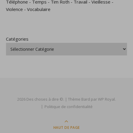
Téléphone
-
Temps
-
Tim Roth
-
Travail
-
Vieillesse
-
Violence
-
Vocabulaire
Catégories
2026 Des choses à dire ©. |
Thème Bard par
WP Royal
.
Politique de confidentialité
HAUT DE PAGE