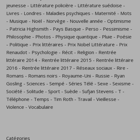
jeunesse
-
Littérature policière
-
Littérature suédoise
-
Livres
-
Londres
-
Maladies psychiques
-
Maternité
-
Mots
-
Musique
-
Noël
-
Norvège
-
Nouvelle année
-
Optimisme
-
Patricia Highsmith
-
Pays Basque
-
Perso
-
Pessimisme
-
Philosophie
-
Photos
-
Physique quantique
-
Pluie
-
Poésie
-
Politique
-
Prix littéraires
-
Prix Nobel Littérature
-
Prix
Renaudot
-
Psychologie
-
Récit
-
Religion
-
Rentrée
littéraire 2014
-
Rentrée littéraire 2015
-
Rentrée littéraire
2016
-
Rentrée littéraire 2017
-
Réseaux sociaux
-
Rire
-
Romans
-
Romans noirs
-
Royaume-Uni
-
Russie
-
Ryan
Gosling
-
Sciences
-
Sempé
-
Séries Télé
-
Sexe
-
Sexisme
-
Société
-
Solitude
-
Sport
-
Suède
-
Sufjan Stevens
-
T
-
Téléphone
-
Temps
-
Tim Roth
-
Travail
-
Vieillesse
-
Violence
-
Vocabulaire
Catégories