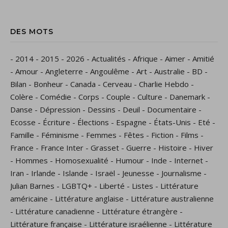
DES MOTS
-
2014
-
2015
-
2026
-
Actualités
-
Afrique
-
Aimer
-
Amitié
-
Amour
-
Angleterre
-
Angoulême
-
Art
-
Australie
-
BD
-
Bilan
-
Bonheur
-
Canada
-
Cerveau
-
Charlie Hebdo
-
Colère
-
Comédie
-
Corps
-
Couple
-
Culture
-
Danemark
-
Danse
-
Dépression
-
Dessins
-
Deuil
-
Documentaire
-
Ecosse
-
Écriture
-
Élections
-
Espagne
-
États-Unis
-
Eté
-
Famille
-
Féminisme
-
Femmes
-
Fêtes
-
Fiction
-
Films
-
France
-
France Inter
-
Grasset
-
Guerre
-
Histoire
-
Hiver
-
Hommes
-
Homosexualité
-
Humour
-
Inde
-
Internet
-
Iran
-
Irlande
-
Islande
-
Israël
-
Jeunesse
-
Journalisme
-
Julian Barnes
-
LGBTQ+
-
Liberté
-
Listes
-
Littérature
américaine
-
Littérature anglaise
-
Littérature australienne
-
Littérature canadienne
-
Littérature étrangère
-
Littérature française
-
Littérature israélienne
-
Littérature