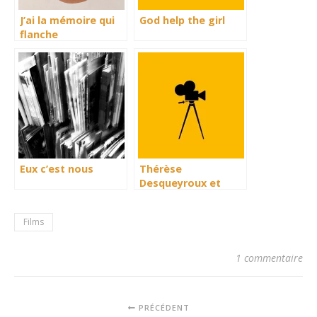
J’ai la mémoire qui
God help the girl
flanche
Eux c’est nous
Thérèse
Desqueyroux et
Django unchained
Films
1 commentaire
PRÉCÉDENT