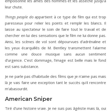
empoisonne les âmes des hommes et les assèche jusqu’à
leur chute.
Things people do
appartient à ce type
de film
qui est trop
paresseux pour
relier les points
et
remplir les blancs. Il
laisse au spectateur le soin de faire tout le travail et de
chercher en lui des sensations que le film ne lui donne pas.
Ainsi, l
es scènes
de vol
sont dépourvues
d’adrénaline et
les yeux écarquillés
de M.
Bentley
transmettent
l’
alarme
comme une douce musique sans aucun sentiment
d’urgence. C’est dommage, l’image est belle mais le fond
est sans substance.
Je ne parle pas d’habitude des films que je n’aime pas mais
là je vais faire une exception tant le succès qu’il rencontre
m’abasourdit.
American Sniper
Tiré d’une histoire vraie. Je ne suis pas âgéiste mais là, oui