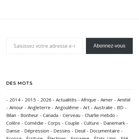
Saisissez votre adresse e-mail…
Abonnez-vous
DES MOTS
-
2014
-
2015
-
2026
-
Actualités
-
Afrique
-
Aimer
-
Amitié
-
Amour
-
Angleterre
-
Angoulême
-
Art
-
Australie
-
BD
-
Bilan
-
Bonheur
-
Canada
-
Cerveau
-
Charlie Hebdo
-
Colère
-
Comédie
-
Corps
-
Couple
-
Culture
-
Danemark
-
Danse
-
Dépression
-
Dessins
-
Deuil
-
Documentaire
-
Ecosse
-
Écriture
-
Élections
-
Espagne
-
États-Unis
-
Eté
-