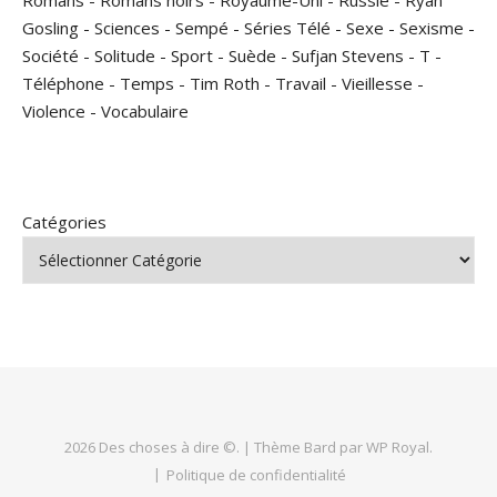
Gosling
-
Sciences
-
Sempé
-
Séries Télé
-
Sexe
-
Sexisme
-
Société
-
Solitude
-
Sport
-
Suède
-
Sufjan Stevens
-
T
-
Téléphone
-
Temps
-
Tim Roth
-
Travail
-
Vieillesse
-
Violence
-
Vocabulaire
Catégories
2026 Des choses à dire ©. |
Thème Bard par
WP Royal
.
Politique de confidentialité