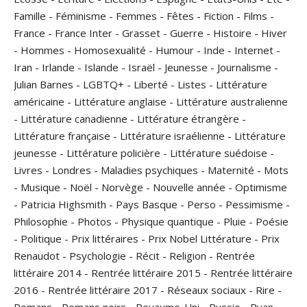
Famille
-
Féminisme
-
Femmes
-
Fêtes
-
Fiction
-
Films
-
France
-
France Inter
-
Grasset
-
Guerre
-
Histoire
-
Hiver
-
Hommes
-
Homosexualité
-
Humour
-
Inde
-
Internet
-
Iran
-
Irlande
-
Islande
-
Israël
-
Jeunesse
-
Journalisme
-
Julian Barnes
-
LGBTQ+
-
Liberté
-
Listes
-
Littérature
américaine
-
Littérature anglaise
-
Littérature australienne
-
Littérature canadienne
-
Littérature étrangère
-
Littérature française
-
Littérature israélienne
-
Littérature
jeunesse
-
Littérature policière
-
Littérature suédoise
-
Livres
-
Londres
-
Maladies psychiques
-
Maternité
-
Mots
-
Musique
-
Noël
-
Norvège
-
Nouvelle année
-
Optimisme
-
Patricia Highsmith
-
Pays Basque
-
Perso
-
Pessimisme
-
Philosophie
-
Photos
-
Physique quantique
-
Pluie
-
Poésie
-
Politique
-
Prix littéraires
-
Prix Nobel Littérature
-
Prix
Renaudot
-
Psychologie
-
Récit
-
Religion
-
Rentrée
littéraire 2014
-
Rentrée littéraire 2015
-
Rentrée littéraire
2016
-
Rentrée littéraire 2017
-
Réseaux sociaux
-
Rire
-
Romans
-
Romans noirs
-
Royaume-Uni
-
Russie
-
Ryan