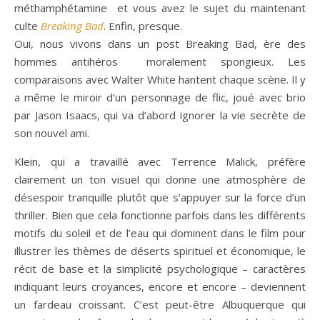
méthamphétamine et vous avez le sujet du maintenant
culte
Breaking Bad
. Enfin, presque.
Oui
,
nous vivons
dans un
post
Breaking Bad,
ère des
hommes
antihéros
moralement
spongieux. L
es
comparaisons avec
Walter White
hantent
chaque scène.
Il y
a même
le miroir
d’un personnage de
flic,
joué
avec brio
par Jason
Isaacs
, qui va
d’abord
ignorer
la vie secrète de
son
nouvel
ami.
Klein
,
qui a travaillé avec
Terrence
Malick
,
préfère
clairement
un ton
visuel
qui donne
une atmosphère de
désespoir tranquille
plutôt que s’appuyer sur la
force
d’un
thriller
.
Bien que
cela fonctionne
parfois dans les
différents
motifs
du soleil et de l’
eau
qui dominent
dans le
film pour
illustrer les thèmes de déserts spirituel et économique,
le
récit
de base
et la simplicité
psychologique
–
caractères
indiquant
leurs croyances
, encore et encore
–
deviennent
un fardeau croissant
. C’est peut-être Albuquerque qui