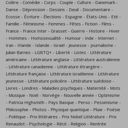
Colère
-
Comédie
-
Corps
-
Couple
-
Culture
-
Danemark
-
Danse
-
Dépression
-
Dessins
-
Deuil
-
Documentaire
-
Ecosse
-
Écriture
-
Élections
-
Espagne
-
États-Unis
-
Eté
-
Famille
-
Féminisme
-
Femmes
-
Fêtes
-
Fiction
-
Films
-
France
-
France Inter
-
Grasset
-
Guerre
-
Histoire
-
Hiver
-
Hommes
-
Homosexualité
-
Humour
-
Inde
-
Internet
-
Iran
-
Irlande
-
Islande
-
Israël
-
Jeunesse
-
Journalisme
-
Julian Barnes
-
LGBTQ+
-
Liberté
-
Listes
-
Littérature
américaine
-
Littérature anglaise
-
Littérature australienne
-
Littérature canadienne
-
Littérature étrangère
-
Littérature française
-
Littérature israélienne
-
Littérature
jeunesse
-
Littérature policière
-
Littérature suédoise
-
Livres
-
Londres
-
Maladies psychiques
-
Maternité
-
Mots
-
Musique
-
Noël
-
Norvège
-
Nouvelle année
-
Optimisme
-
Patricia Highsmith
-
Pays Basque
-
Perso
-
Pessimisme
-
Philosophie
-
Photos
-
Physique quantique
-
Pluie
-
Poésie
-
Politique
-
Prix littéraires
-
Prix Nobel Littérature
-
Prix
Renaudot
-
Psychologie
-
Récit
-
Religion
-
Rentrée