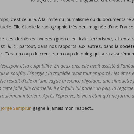
 temps, c’est celui-la. À la limite du journalisme ou du documentaire 
uelle. Elle établie la radiographie très peu imaginée d’une France e
ue de ces dernières années (guerre en Irak, terrorisme, attentat
st là, ici, partout, dans nos rapports aux autres, dans la sociét
ier. C’est un coup de cœur et un coup de poing qui sera assurément
désespoir et la culpabilité. En deux ans, elle avait assisté à l’ané
le souffle, l’énergie ; la tragédie avait tout emporté : les êtres et
r. Ne restait d’elle qu’une vague présence physique, une silhouett
 cette jolie fille charnelle. Il eût fallu lui parler un peu, la re
ulement intérieur. Après l’épreuve, la vie n’était qu’une forme 
e
Jorge Semprun
gagne à jamais mon respect…