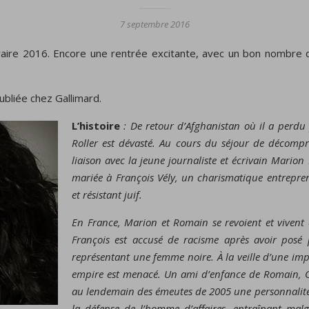
7 septembre 2016
téraire 2016. Encore une rentrée excitante, avec un bon nombre 
ubliée chez Gallimard.
L’histoire
: De retour d’Afghanistan où il a perdu
Roller est dévasté. Au cours du séjour de décompr
liaison avec la jeune journaliste et écrivain Marion
mariée à François Vély, un charismatique entrepren
et résistant juif.
En France, Marion et Romain se revoient et viven
François est accusé de racisme après avoir posé
représentant une femme noire. À la veille d’une imp
empire est menacé. Un ami d’enfance de Romain, O
au lendemain des émeutes de 2005 une personnalit
la défense de l’homme d’affaires, entraînant mal