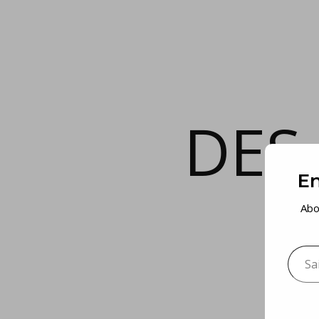
DES
En
Abo
Saisis