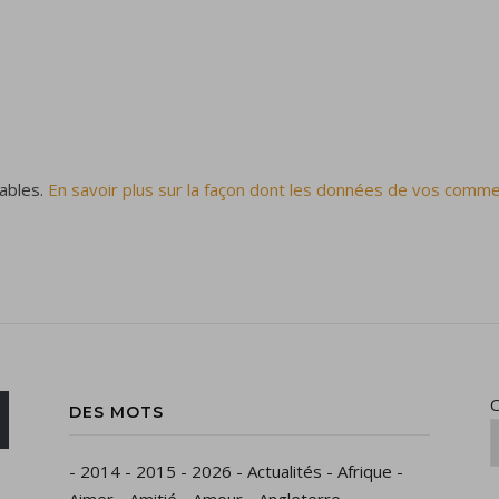
rables.
En savoir plus sur la façon dont les données de vos comme
C
DES MOTS
-
2014
-
2015
-
2026
-
Actualités
-
Afrique
-
Aimer
-
Amitié
-
Amour
-
Angleterre
-