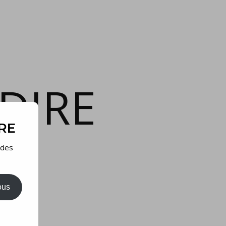
DIRE
IRE
 des
ous