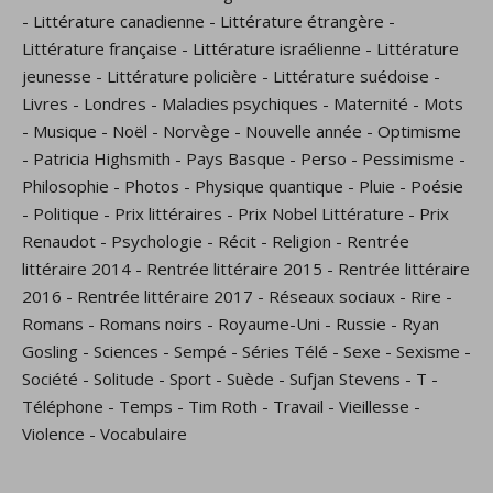
-
Littérature canadienne
-
Littérature étrangère
-
Littérature française
-
Littérature israélienne
-
Littérature
jeunesse
-
Littérature policière
-
Littérature suédoise
-
Livres
-
Londres
-
Maladies psychiques
-
Maternité
-
Mots
-
Musique
-
Noël
-
Norvège
-
Nouvelle année
-
Optimisme
-
Patricia Highsmith
-
Pays Basque
-
Perso
-
Pessimisme
-
Philosophie
-
Photos
-
Physique quantique
-
Pluie
-
Poésie
-
Politique
-
Prix littéraires
-
Prix Nobel Littérature
-
Prix
Renaudot
-
Psychologie
-
Récit
-
Religion
-
Rentrée
littéraire 2014
-
Rentrée littéraire 2015
-
Rentrée littéraire
2016
-
Rentrée littéraire 2017
-
Réseaux sociaux
-
Rire
-
Romans
-
Romans noirs
-
Royaume-Uni
-
Russie
-
Ryan
Gosling
-
Sciences
-
Sempé
-
Séries Télé
-
Sexe
-
Sexisme
-
Société
-
Solitude
-
Sport
-
Suède
-
Sufjan Stevens
-
T
-
Téléphone
-
Temps
-
Tim Roth
-
Travail
-
Vieillesse
-
Violence
-
Vocabulaire