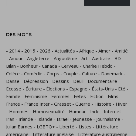
DES MOTS
-
2014
-
2015
-
2026
-
Actualités
-
Afrique
-
Aimer
-
Amitié
-
Amour
-
Angleterre
-
Angoulême
-
Art
-
Australie
-
BD
-
Bilan
-
Bonheur
-
Canada
-
Cerveau
-
Charlie Hebdo
-
Colère
-
Comédie
-
Corps
-
Couple
-
Culture
-
Danemark
-
Danse
-
Dépression
-
Dessins
-
Deuil
-
Documentaire
-
Ecosse
-
Écriture
-
Élections
-
Espagne
-
États-Unis
-
Eté
-
Famille
-
Féminisme
-
Femmes
-
Fêtes
-
Fiction
-
Films
-
France
-
France Inter
-
Grasset
-
Guerre
-
Histoire
-
Hiver
-
Hommes
-
Homosexualité
-
Humour
-
Inde
-
Internet
-
Iran
-
Irlande
-
Islande
-
Israël
-
Jeunesse
-
Journalisme
-
Julian Barnes
-
LGBTQ+
-
Liberté
-
Listes
-
Littérature
américaine
-
Littérature anglaise
-
Littérature australienne