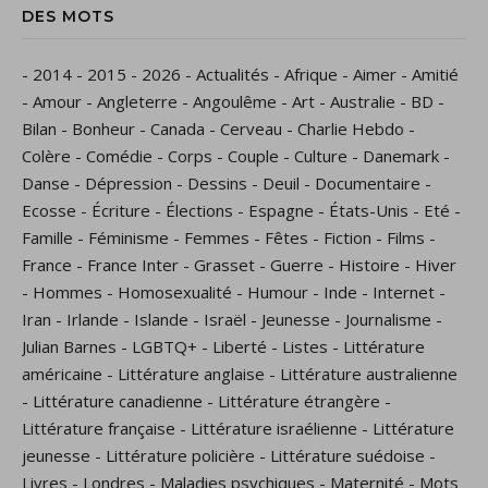
DES MOTS
-
2014
-
2015
-
2026
-
Actualités
-
Afrique
-
Aimer
-
Amitié
-
Amour
-
Angleterre
-
Angoulême
-
Art
-
Australie
-
BD
-
Bilan
-
Bonheur
-
Canada
-
Cerveau
-
Charlie Hebdo
-
Colère
-
Comédie
-
Corps
-
Couple
-
Culture
-
Danemark
-
Danse
-
Dépression
-
Dessins
-
Deuil
-
Documentaire
-
Ecosse
-
Écriture
-
Élections
-
Espagne
-
États-Unis
-
Eté
-
Famille
-
Féminisme
-
Femmes
-
Fêtes
-
Fiction
-
Films
-
France
-
France Inter
-
Grasset
-
Guerre
-
Histoire
-
Hiver
-
Hommes
-
Homosexualité
-
Humour
-
Inde
-
Internet
-
Iran
-
Irlande
-
Islande
-
Israël
-
Jeunesse
-
Journalisme
-
Julian Barnes
-
LGBTQ+
-
Liberté
-
Listes
-
Littérature
américaine
-
Littérature anglaise
-
Littérature australienne
-
Littérature canadienne
-
Littérature étrangère
-
Littérature française
-
Littérature israélienne
-
Littérature
jeunesse
-
Littérature policière
-
Littérature suédoise
-
Livres
-
Londres
-
Maladies psychiques
-
Maternité
-
Mots