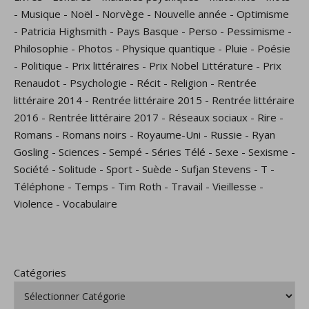
-
Musique
-
Noël
-
Norvège
-
Nouvelle année
-
Optimisme
-
Patricia Highsmith
-
Pays Basque
-
Perso
-
Pessimisme
-
Philosophie
-
Photos
-
Physique quantique
-
Pluie
-
Poésie
-
Politique
-
Prix littéraires
-
Prix Nobel Littérature
-
Prix
Renaudot
-
Psychologie
-
Récit
-
Religion
-
Rentrée
littéraire 2014
-
Rentrée littéraire 2015
-
Rentrée littéraire
2016
-
Rentrée littéraire 2017
-
Réseaux sociaux
-
Rire
-
Romans
-
Romans noirs
-
Royaume-Uni
-
Russie
-
Ryan
Gosling
-
Sciences
-
Sempé
-
Séries Télé
-
Sexe
-
Sexisme
-
Société
-
Solitude
-
Sport
-
Suède
-
Sufjan Stevens
-
T
-
Téléphone
-
Temps
-
Tim Roth
-
Travail
-
Vieillesse
-
Violence
-
Vocabulaire
Catégories