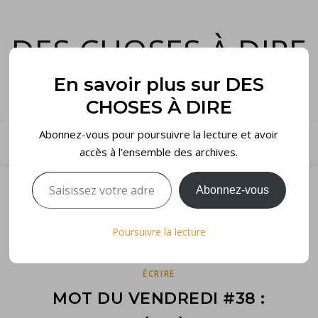
DES CHOSES À DIRE
et voilà…
En savoir plus sur DES
CHOSES À DIRE
Abonnez-vous pour poursuivre la lecture et avoir
accès à l’ensemble des archives.
Saisissez votre adresse e-mail…
Abonnez-vous
Poursuivre la lecture
ÉCRIRE
MOT DU VENDREDI #38 :