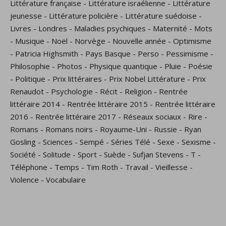
Littérature française
-
Littérature israélienne
-
Littérature
jeunesse
-
Littérature policière
-
Littérature suédoise
-
Livres
-
Londres
-
Maladies psychiques
-
Maternité
-
Mots
-
Musique
-
Noël
-
Norvège
-
Nouvelle année
-
Optimisme
-
Patricia Highsmith
-
Pays Basque
-
Perso
-
Pessimisme
-
Philosophie
-
Photos
-
Physique quantique
-
Pluie
-
Poésie
-
Politique
-
Prix littéraires
-
Prix Nobel Littérature
-
Prix
Renaudot
-
Psychologie
-
Récit
-
Religion
-
Rentrée
littéraire 2014
-
Rentrée littéraire 2015
-
Rentrée littéraire
2016
-
Rentrée littéraire 2017
-
Réseaux sociaux
-
Rire
-
Romans
-
Romans noirs
-
Royaume-Uni
-
Russie
-
Ryan
Gosling
-
Sciences
-
Sempé
-
Séries Télé
-
Sexe
-
Sexisme
-
Société
-
Solitude
-
Sport
-
Suède
-
Sufjan Stevens
-
T
-
Téléphone
-
Temps
-
Tim Roth
-
Travail
-
Vieillesse
-
Violence
-
Vocabulaire