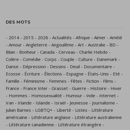
DES MOTS
-
2014
-
2015
-
2026
-
Actualités
-
Afrique
-
Aimer
-
Amitié
-
Amour
-
Angleterre
-
Angoulême
-
Art
-
Australie
-
BD
-
Bilan
-
Bonheur
-
Canada
-
Cerveau
-
Charlie Hebdo
-
Colère
-
Comédie
-
Corps
-
Couple
-
Culture
-
Danemark
-
Danse
-
Dépression
-
Dessins
-
Deuil
-
Documentaire
-
Ecosse
-
Écriture
-
Élections
-
Espagne
-
États-Unis
-
Eté
-
Famille
-
Féminisme
-
Femmes
-
Fêtes
-
Fiction
-
Films
-
France
-
France Inter
-
Grasset
-
Guerre
-
Histoire
-
Hiver
-
Hommes
-
Homosexualité
-
Humour
-
Inde
-
Internet
-
Iran
-
Irlande
-
Islande
-
Israël
-
Jeunesse
-
Journalisme
-
Julian Barnes
-
LGBTQ+
-
Liberté
-
Listes
-
Littérature
américaine
-
Littérature anglaise
-
Littérature australienne
-
Littérature canadienne
-
Littérature étrangère
-