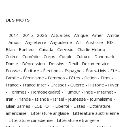
DES MOTS
-
2014
-
2015
-
2026
-
Actualités
-
Afrique
-
Aimer
-
Amitié
-
Amour
-
Angleterre
-
Angoulême
-
Art
-
Australie
-
BD
-
Bilan
-
Bonheur
-
Canada
-
Cerveau
-
Charlie Hebdo
-
Colère
-
Comédie
-
Corps
-
Couple
-
Culture
-
Danemark
-
Danse
-
Dépression
-
Dessins
-
Deuil
-
Documentaire
-
Ecosse
-
Écriture
-
Élections
-
Espagne
-
États-Unis
-
Eté
-
Famille
-
Féminisme
-
Femmes
-
Fêtes
-
Fiction
-
Films
-
France
-
France Inter
-
Grasset
-
Guerre
-
Histoire
-
Hiver
-
Hommes
-
Homosexualité
-
Humour
-
Inde
-
Internet
-
Iran
-
Irlande
-
Islande
-
Israël
-
Jeunesse
-
Journalisme
-
Julian Barnes
-
LGBTQ+
-
Liberté
-
Listes
-
Littérature
américaine
-
Littérature anglaise
-
Littérature australienne
-
Littérature canadienne
-
Littérature étrangère
-