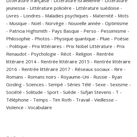
Littérature française
-
Littérature israélienne
-
Littérature
jeunesse
-
Littérature policière
-
Littérature suédoise
-
Livres
-
Londres
-
Maladies psychiques
-
Maternité
-
Mots
-
Musique
-
Noël
-
Norvège
-
Nouvelle année
-
Optimisme
-
Patricia Highsmith
-
Pays Basque
-
Perso
-
Pessimisme
-
Philosophie
-
Photos
-
Physique quantique
-
Pluie
-
Poésie
-
Politique
-
Prix littéraires
-
Prix Nobel Littérature
-
Prix
Renaudot
-
Psychologie
-
Récit
-
Religion
-
Rentrée
littéraire 2014
-
Rentrée littéraire 2015
-
Rentrée littéraire
2016
-
Rentrée littéraire 2017
-
Réseaux sociaux
-
Rire
-
Romans
-
Romans noirs
-
Royaume-Uni
-
Russie
-
Ryan
Gosling
-
Sciences
-
Sempé
-
Séries Télé
-
Sexe
-
Sexisme
-
Société
-
Solitude
-
Sport
-
Suède
-
Sufjan Stevens
-
T
-
Téléphone
-
Temps
-
Tim Roth
-
Travail
-
Vieillesse
-
Violence
-
Vocabulaire