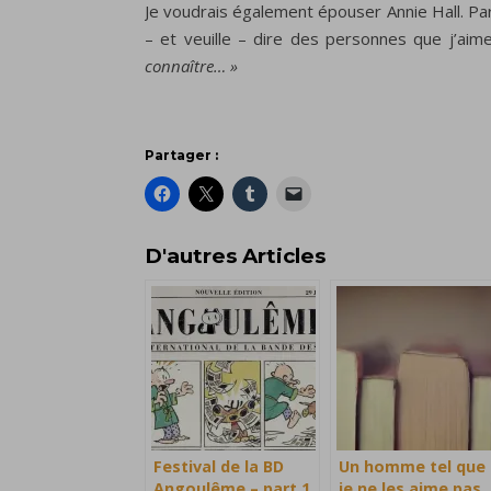
Je voudrais également épouser Annie Hall. Par
– et veuille – dire des personnes que j’aim
connaître… »
Partager :
D'autres Articles
Festival de la BD
Un homme tel que
Angoulême – part 1
je ne les aime pas