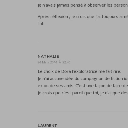
Je n’avais jamais pensé à observer les personn
Après réflexion , je crois que j’ai toujours 
:lol:
NATHALIE
24 Mars 2014 À 22:40
Le choix de Dora l’exploratrice me fait rire.
Je n’ai aucune idée du compagnon de fiction id
ex ou de ses amis. C’est une façon de faire de
Je crois que c’est pareil que toi, je n’ai que 
LAURENT