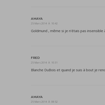
AMAYA
25 Mars 2014 À 10:42
Goldmund , même si je n’étais pas insensible 
FRED
25 Mars 2014 À 10:31
Blanche DuBois et quand je suis à bout je renc
AMAYA
25 Mars 2014 À 08:52