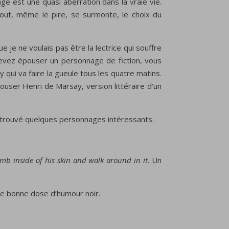
e est une quasi aberration dans la vraie vie.
ù tout, même le pire, se surmonte, le choix du
e je ne voulais pas être la lectrice qui souffre
 devez épouser un personnage de fiction, vous
qui va faire la gueule tous les quatre matins.
ouser Henri de Marsay, version littéraire d’un
’ai trouvé quelques personnages intéressants.
imb inside of his skin and walk around in it
. Un
une bonne dose d’humour noir.