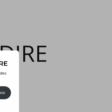
DIRE
IRE
 des
ous