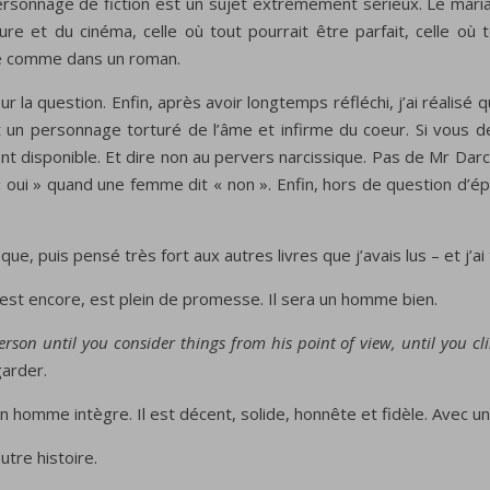
rsonnage de fiction est un sujet extrêmement sérieux. Le mariag
ture et du cinéma, celle où tout pourrait être parfait, celle o
re comme dans un roman.
a question. Enfin, après avoir longtemps réfléchi, j’ai réalisé qu
nt un personnage torturé de l’âme et infirme du coeur. Si vous
 disponible. Et dire non au pervers narcissique. Pas de Mr Darcy 
oui » quand une femme dit « non ». Enfin, hors de question d’ép
que, puis pensé très fort aux autres livres que j’avais lus – et j
 est encore, est plein de promesse. Il sera un homme bien.
rson until you consider things from his point of view, until you cl
arder.
’un homme intègre. Il est décent, solide, honnête et fidèle. Avec 
tre histoire.