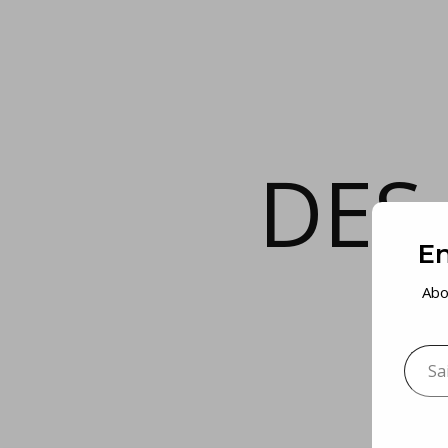
DES
En
Abo
Saisis