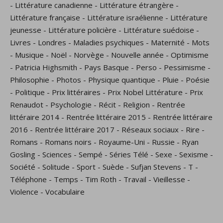
-
Littérature canadienne
-
Littérature étrangère
-
Littérature française
-
Littérature israélienne
-
Littérature
jeunesse
-
Littérature policière
-
Littérature suédoise
-
Livres
-
Londres
-
Maladies psychiques
-
Maternité
-
Mots
-
Musique
-
Noël
-
Norvège
-
Nouvelle année
-
Optimisme
-
Patricia Highsmith
-
Pays Basque
-
Perso
-
Pessimisme
-
Philosophie
-
Photos
-
Physique quantique
-
Pluie
-
Poésie
-
Politique
-
Prix littéraires
-
Prix Nobel Littérature
-
Prix
Renaudot
-
Psychologie
-
Récit
-
Religion
-
Rentrée
littéraire 2014
-
Rentrée littéraire 2015
-
Rentrée littéraire
2016
-
Rentrée littéraire 2017
-
Réseaux sociaux
-
Rire
-
Romans
-
Romans noirs
-
Royaume-Uni
-
Russie
-
Ryan
Gosling
-
Sciences
-
Sempé
-
Séries Télé
-
Sexe
-
Sexisme
-
Société
-
Solitude
-
Sport
-
Suède
-
Sufjan Stevens
-
T
-
Téléphone
-
Temps
-
Tim Roth
-
Travail
-
Vieillesse
-
Violence
-
Vocabulaire