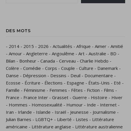
DES MOTS
-
2014
-
2015
-
2026
-
Actualités
-
Afrique
-
Aimer
-
Amitié
-
Amour
-
Angleterre
-
Angoulême
-
Art
-
Australie
-
BD
-
Bilan
-
Bonheur
-
Canada
-
Cerveau
-
Charlie Hebdo
-
Colère
-
Comédie
-
Corps
-
Couple
-
Culture
-
Danemark
-
Danse
-
Dépression
-
Dessins
-
Deuil
-
Documentaire
-
Ecosse
-
Écriture
-
Élections
-
Espagne
-
États-Unis
-
Eté
-
Famille
-
Féminisme
-
Femmes
-
Fêtes
-
Fiction
-
Films
-
France
-
France Inter
-
Grasset
-
Guerre
-
Histoire
-
Hiver
-
Hommes
-
Homosexualité
-
Humour
-
Inde
-
Internet
-
Iran
-
Irlande
-
Islande
-
Israël
-
Jeunesse
-
Journalisme
-
Julian Barnes
-
LGBTQ+
-
Liberté
-
Listes
-
Littérature
américaine
-
Littérature anglaise
-
Littérature australienne