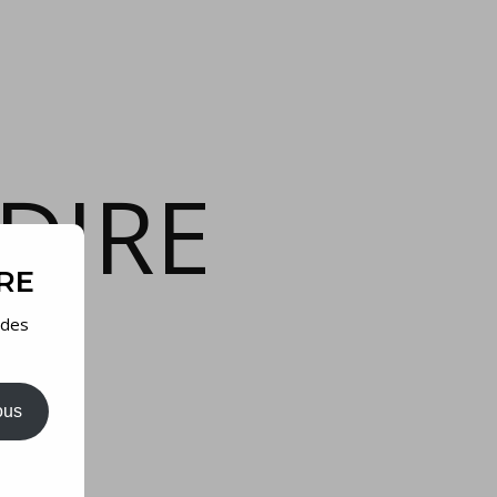
DIRE
IRE
 des
ous