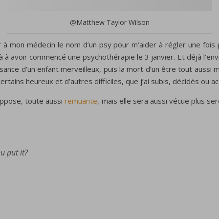
@Matthew Taylor Wilson
 à mon médecin le nom d’un psy pour m’aider à régler une fois p
là à avoir commencé une psychothérapie le 3 janvier. Et déjà l’en
ance d’un enfant merveilleux, puis la mort d’un être tout aussi m
tains heureux et d’autres difficiles, que j’ai subis, décidés ou a
uppose, toute aussi
remuante
, mais elle sera aussi vécue plus s
u put it?