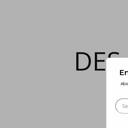
DES
En
Abo
Saisis