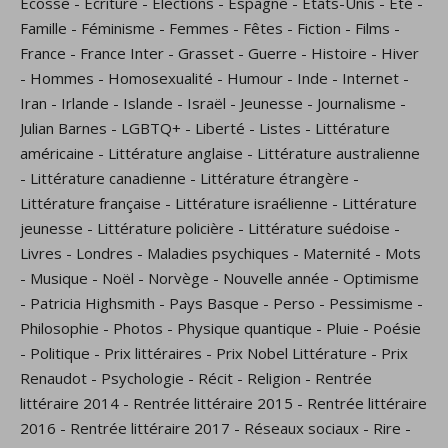
Ecosse
-
Écriture
-
Élections
-
Espagne
-
États-Unis
-
Eté
-
Famille
-
Féminisme
-
Femmes
-
Fêtes
-
Fiction
-
Films
-
France
-
France Inter
-
Grasset
-
Guerre
-
Histoire
-
Hiver
-
Hommes
-
Homosexualité
-
Humour
-
Inde
-
Internet
-
Iran
-
Irlande
-
Islande
-
Israël
-
Jeunesse
-
Journalisme
-
Julian Barnes
-
LGBTQ+
-
Liberté
-
Listes
-
Littérature
américaine
-
Littérature anglaise
-
Littérature australienne
-
Littérature canadienne
-
Littérature étrangère
-
Littérature française
-
Littérature israélienne
-
Littérature
jeunesse
-
Littérature policière
-
Littérature suédoise
-
Livres
-
Londres
-
Maladies psychiques
-
Maternité
-
Mots
-
Musique
-
Noël
-
Norvège
-
Nouvelle année
-
Optimisme
-
Patricia Highsmith
-
Pays Basque
-
Perso
-
Pessimisme
-
Philosophie
-
Photos
-
Physique quantique
-
Pluie
-
Poésie
-
Politique
-
Prix littéraires
-
Prix Nobel Littérature
-
Prix
Renaudot
-
Psychologie
-
Récit
-
Religion
-
Rentrée
littéraire 2014
-
Rentrée littéraire 2015
-
Rentrée littéraire
2016
-
Rentrée littéraire 2017
-
Réseaux sociaux
-
Rire
-