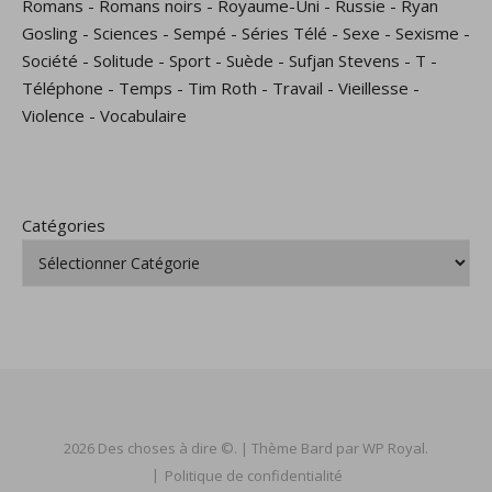
Romans
-
Romans noirs
-
Royaume-Uni
-
Russie
-
Ryan
Gosling
-
Sciences
-
Sempé
-
Séries Télé
-
Sexe
-
Sexisme
-
Société
-
Solitude
-
Sport
-
Suède
-
Sufjan Stevens
-
T
-
Téléphone
-
Temps
-
Tim Roth
-
Travail
-
Vieillesse
-
Violence
-
Vocabulaire
Catégories
2026 Des choses à dire ©. |
Thème Bard par
WP Royal
.
Politique de confidentialité