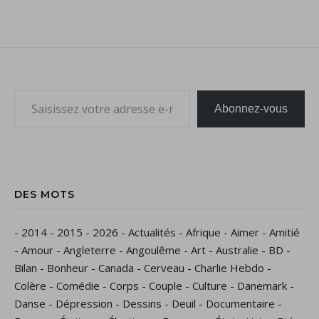
Saisissez votre adresse e-mail…
Abonnez-vous
DES MOTS
-
2014
-
2015
-
2026
-
Actualités
-
Afrique
-
Aimer
-
Amitié
-
Amour
-
Angleterre
-
Angoulême
-
Art
-
Australie
-
BD
-
Bilan
-
Bonheur
-
Canada
-
Cerveau
-
Charlie Hebdo
-
Colère
-
Comédie
-
Corps
-
Couple
-
Culture
-
Danemark
-
Danse
-
Dépression
-
Dessins
-
Deuil
-
Documentaire
-