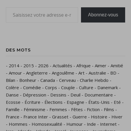
Saisissez votre adresse e-mail…
Abonnez-vous
DES MOTS
-
2014
-
2015
-
2026
-
Actualités
-
Afrique
-
Aimer
-
Amitié
-
Amour
-
Angleterre
-
Angoulême
-
Art
-
Australie
-
BD
-
Bilan
-
Bonheur
-
Canada
-
Cerveau
-
Charlie Hebdo
-
Colère
-
Comédie
-
Corps
-
Couple
-
Culture
-
Danemark
-
Danse
-
Dépression
-
Dessins
-
Deuil
-
Documentaire
-
Ecosse
-
Écriture
-
Élections
-
Espagne
-
États-Unis
-
Eté
-
Famille
-
Féminisme
-
Femmes
-
Fêtes
-
Fiction
-
Films
-
France
-
France Inter
-
Grasset
-
Guerre
-
Histoire
-
Hiver
-
Hommes
-
Homosexualité
-
Humour
-
Inde
-
Internet
-