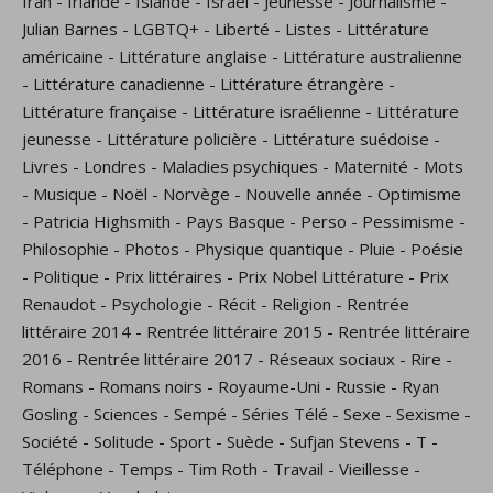
Iran
-
Irlande
-
Islande
-
Israël
-
Jeunesse
-
Journalisme
-
Julian Barnes
-
LGBTQ+
-
Liberté
-
Listes
-
Littérature
américaine
-
Littérature anglaise
-
Littérature australienne
-
Littérature canadienne
-
Littérature étrangère
-
Littérature française
-
Littérature israélienne
-
Littérature
jeunesse
-
Littérature policière
-
Littérature suédoise
-
Livres
-
Londres
-
Maladies psychiques
-
Maternité
-
Mots
-
Musique
-
Noël
-
Norvège
-
Nouvelle année
-
Optimisme
-
Patricia Highsmith
-
Pays Basque
-
Perso
-
Pessimisme
-
Philosophie
-
Photos
-
Physique quantique
-
Pluie
-
Poésie
-
Politique
-
Prix littéraires
-
Prix Nobel Littérature
-
Prix
Renaudot
-
Psychologie
-
Récit
-
Religion
-
Rentrée
littéraire 2014
-
Rentrée littéraire 2015
-
Rentrée littéraire
2016
-
Rentrée littéraire 2017
-
Réseaux sociaux
-
Rire
-
Romans
-
Romans noirs
-
Royaume-Uni
-
Russie
-
Ryan
Gosling
-
Sciences
-
Sempé
-
Séries Télé
-
Sexe
-
Sexisme
-
Société
-
Solitude
-
Sport
-
Suède
-
Sufjan Stevens
-
T
-
Téléphone
-
Temps
-
Tim Roth
-
Travail
-
Vieillesse
-