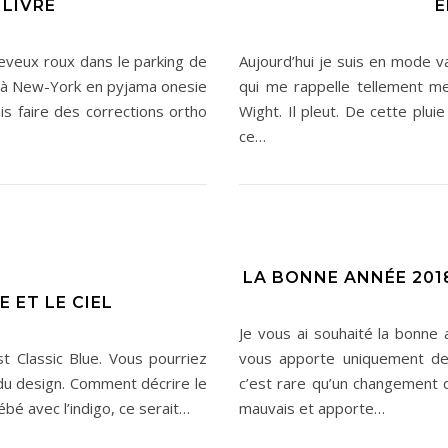
 LIVRE
E
heveux roux dans le parking de
Aujourd’hui je suis en mode 
é à New-York en pyjama onesie
qui me rappelle tellement mes
s faire des corrections ortho
Wight. Il pleut. De cette plu
ce…
LA BONNE ANNÉE 2018
E ET LE CIEL
Je vous ai souhaité la bonne
t Classic Blue. Vous pourriez
vous apporte uniquement de
 du design. Comment décrire le
c’est rare qu’un changement d
bébé avec l’indigo, ce serait…
mauvais et apporte…