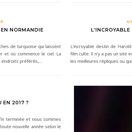
ER
AI
S EN NORMANDIE
L’INCROYABLE
ches de turquoise qui laissent
L’incroyable destin de Harold
mer et où commence le ciel. La
film culte. Il n’y a pas un site
s endroits préférés,…
les meilleures répliques ou qu
E
 EN 2017 ?
enfin terminée et nous sommes
 toute nouvelle année selon le