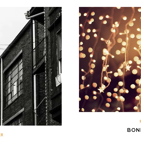
BONN
ER