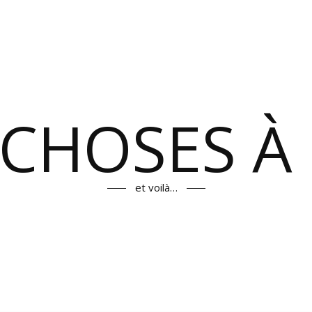
 CHOSES À 
et voilà…