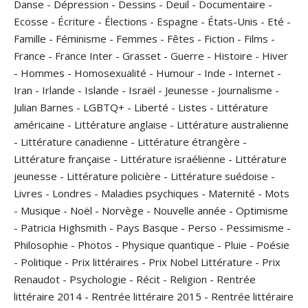
Danse
-
Dépression
-
Dessins
-
Deuil
-
Documentaire
-
Ecosse
-
Écriture
-
Élections
-
Espagne
-
États-Unis
-
Eté
-
Famille
-
Féminisme
-
Femmes
-
Fêtes
-
Fiction
-
Films
-
France
-
France Inter
-
Grasset
-
Guerre
-
Histoire
-
Hiver
-
Hommes
-
Homosexualité
-
Humour
-
Inde
-
Internet
-
Iran
-
Irlande
-
Islande
-
Israël
-
Jeunesse
-
Journalisme
-
Julian Barnes
-
LGBTQ+
-
Liberté
-
Listes
-
Littérature
américaine
-
Littérature anglaise
-
Littérature australienne
-
Littérature canadienne
-
Littérature étrangère
-
Littérature française
-
Littérature israélienne
-
Littérature
jeunesse
-
Littérature policière
-
Littérature suédoise
-
Livres
-
Londres
-
Maladies psychiques
-
Maternité
-
Mots
-
Musique
-
Noël
-
Norvège
-
Nouvelle année
-
Optimisme
-
Patricia Highsmith
-
Pays Basque
-
Perso
-
Pessimisme
-
Philosophie
-
Photos
-
Physique quantique
-
Pluie
-
Poésie
-
Politique
-
Prix littéraires
-
Prix Nobel Littérature
-
Prix
Renaudot
-
Psychologie
-
Récit
-
Religion
-
Rentrée
littéraire 2014
-
Rentrée littéraire 2015
-
Rentrée littéraire