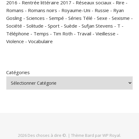
2016
-
Rentrée littéraire 2017
-
Réseaux sociaux
-
Rire
-
Romans
-
Romans noirs
-
Royaume-Uni
-
Russie
-
Ryan
Gosling
-
Sciences
-
Sempé
-
Séries Télé
-
Sexe
-
Sexisme
-
Société
-
Solitude
-
Sport
-
Suède
-
Sufjan Stevens
-
T
-
Téléphone
-
Temps
-
Tim Roth
-
Travail
-
Vieillesse
-
Violence
-
Vocabulaire
Catégories
2026 Des choses à dire ©. |
Thème Bard par
WP Royal
.