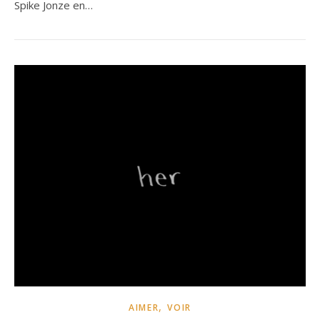
Spike Jonze en…
,
AIMER
VOIR