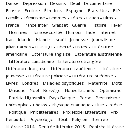
Danse
-
Dépression
-
Dessins
-
Deuil
-
Documentaire
-
Ecosse
-
Écriture
-
Élections
-
Espagne
-
États-Unis
-
Eté
-
Famille
-
Féminisme
-
Femmes
-
Fêtes
-
Fiction
-
Films
-
France
-
France Inter
-
Grasset
-
Guerre
-
Histoire
-
Hiver
-
Hommes
-
Homosexualité
-
Humour
-
Inde
-
Internet
-
Iran
-
Irlande
-
Islande
-
Israël
-
Jeunesse
-
Journalisme
-
Julian Barnes
-
LGBTQ+
-
Liberté
-
Listes
-
Littérature
américaine
-
Littérature anglaise
-
Littérature australienne
-
Littérature canadienne
-
Littérature étrangère
-
Littérature française
-
Littérature israélienne
-
Littérature
jeunesse
-
Littérature policière
-
Littérature suédoise
-
Livres
-
Londres
-
Maladies psychiques
-
Maternité
-
Mots
-
Musique
-
Noël
-
Norvège
-
Nouvelle année
-
Optimisme
-
Patricia Highsmith
-
Pays Basque
-
Perso
-
Pessimisme
-
Philosophie
-
Photos
-
Physique quantique
-
Pluie
-
Poésie
-
Politique
-
Prix littéraires
-
Prix Nobel Littérature
-
Prix
Renaudot
-
Psychologie
-
Récit
-
Religion
-
Rentrée
littéraire 2014
-
Rentrée littéraire 2015
-
Rentrée littéraire