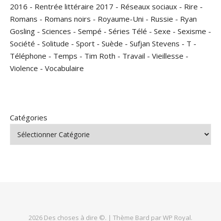
2016
-
Rentrée littéraire 2017
-
Réseaux sociaux
-
Rire
-
Romans
-
Romans noirs
-
Royaume-Uni
-
Russie
-
Ryan
Gosling
-
Sciences
-
Sempé
-
Séries Télé
-
Sexe
-
Sexisme
-
Société
-
Solitude
-
Sport
-
Suède
-
Sufjan Stevens
-
T
-
Téléphone
-
Temps
-
Tim Roth
-
Travail
-
Vieillesse
-
Violence
-
Vocabulaire
Catégories
2026 Des choses à dire ©. |
Thème Bard par
WP Royal
.