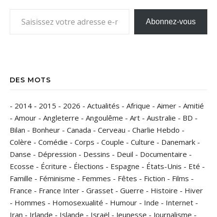
Saisissez votre adresse e-mail…
Abonnez-vous
DES MOTS
-
2014
-
2015
-
2026
-
Actualités
-
Afrique
-
Aimer
-
Amitié
-
Amour
-
Angleterre
-
Angoulême
-
Art
-
Australie
-
BD
-
Bilan
-
Bonheur
-
Canada
-
Cerveau
-
Charlie Hebdo
-
Colère
-
Comédie
-
Corps
-
Couple
-
Culture
-
Danemark
-
Danse
-
Dépression
-
Dessins
-
Deuil
-
Documentaire
-
Ecosse
-
Écriture
-
Élections
-
Espagne
-
États-Unis
-
Eté
-
Famille
-
Féminisme
-
Femmes
-
Fêtes
-
Fiction
-
Films
-
France
-
France Inter
-
Grasset
-
Guerre
-
Histoire
-
Hiver
-
Hommes
-
Homosexualité
-
Humour
-
Inde
-
Internet
-
Iran
-
Irlande
-
Islande
-
Israël
-
Jeunesse
-
Journalisme
-