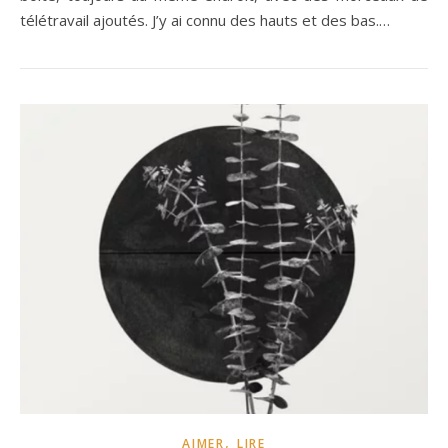
télétravail ajoutés. J’y ai connu des hauts et des bas.…
,
AIMER
LIRE